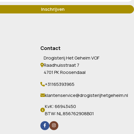
Contact
Drogisterij Het Geheim VOF
Raadhuisstraat 7
4701 PK Roosendaal
+31165393965
klantenservice@drogisterijhetgeheim.nl
KvK: 66943450
BTW: NL.856762908B01