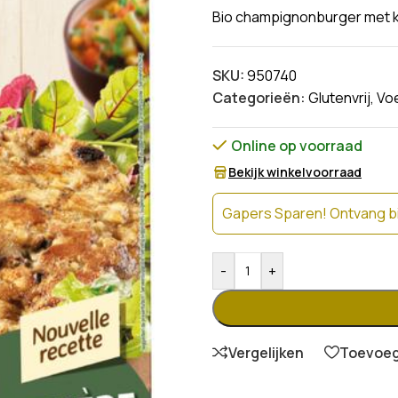
Bio champignonburger met ki
SKU:
950740
Categorieën:
Glutenvrij
,
Vo
Online op voorraad
Bekijk winkelvoorraad
Gapers Sparen! Ontvang bi
-
+
Vergelijken
Toevoege