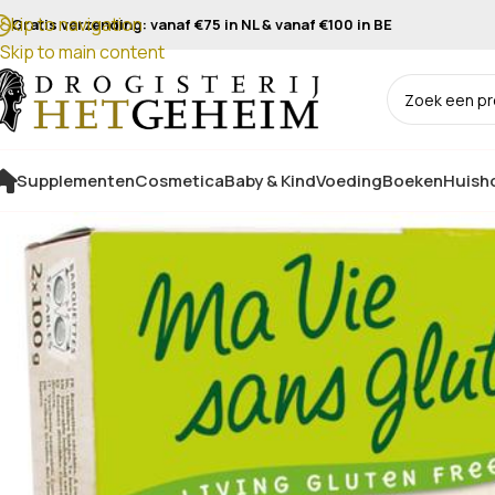
Skip to navigation
Gratis verzending: vanaf €75 in NL & vanaf €100 in BE
Skip to main content
Supplementen
Cosmetica
Baby & Kind
Voeding
Boeken
Huisho