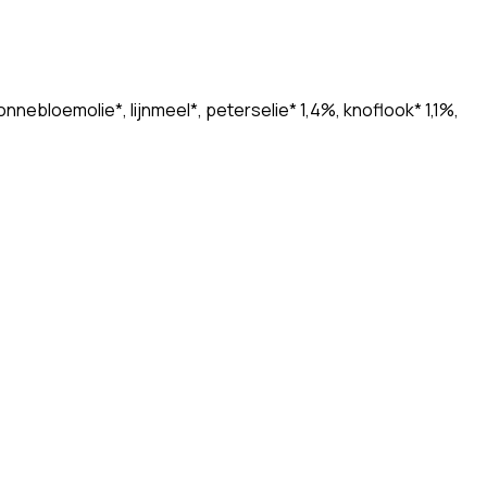
nebloemolie*, lijnmeel*, peterselie* 1,4%, knoflook* 1,1%,