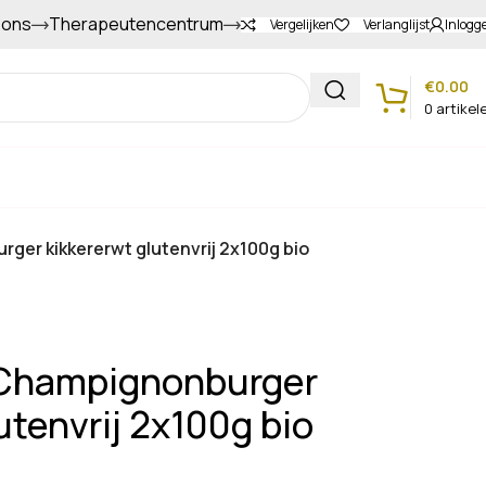
 ons
Therapeutencentrum
Gapers sparen voor extra korting
Vergelijken
Verlanglijst
Inlogg
€
0.00
0
artikel
Klantenservice
ger kikkererwt glutenvrij 2x100g bio
 Champignonburger
utenvrij 2x100g bio