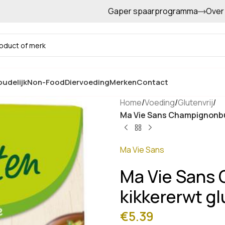
Gaper spaarprogramma
Over
Gratis afhalen in de winkel
udelijk
Non-Food
Diervoeding
Merken
Contact
Home
/
Voeding
/
Glutenvrij
/
Ma Vie Sans Champignonbur
Ma Vie Sans
Ma Vie Sans
kikkererwt gl
€
5.39