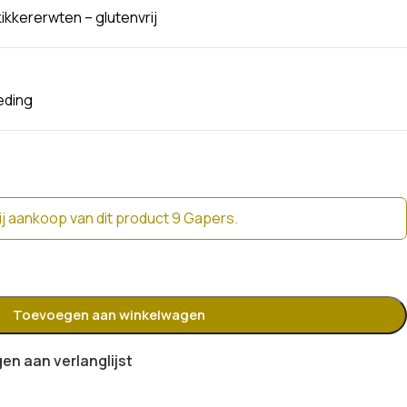
kkererwten – glutenvrij
eding
j aankoop van dit product 9 Gapers.
Toevoegen aan winkelwagen
n aan verlanglijst