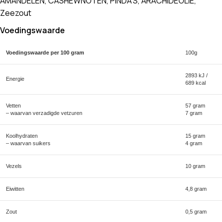
AMANDELEN, CASHEWNOTEN, PINDA’S, ARACHIDEOLIE,
Zeezout
Voedingswaarde
Voedingswaarde per 100 gram
100g
2893 kJ /
Energie
689 kcal
Vetten
57 gram
– waarvan verzadigde vetzuren
7 gram
Koolhydraten
15 gram
– waarvan suikers
4 gram
Vezels
10 gram
Eiwitten
4,8 gram
Zout
0,5 gram