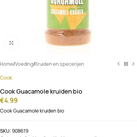
Klik om te vergroten
Home
/
Voeding
/
Kruiden en specerijen
Cook
Cook Guacamole kruiden bio
€
4.99
Cook Guacamole kruiden bio
SKU:
908619