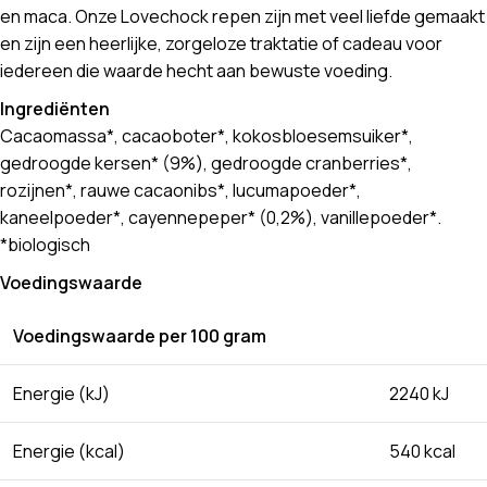
en maca. Onze Lovechock repen zijn met veel liefde gemaakt
en zijn een heerlijke, zorgeloze traktatie of cadeau voor
iedereen die waarde hecht aan bewuste voeding.
Ingrediënten
Cacaomassa*, cacaoboter*, kokosbloesemsuiker*,
gedroogde kersen* (9%), gedroogde cranberries*,
rozijnen*, rauwe cacaonibs*, lucumapoeder*,
kaneelpoeder*, cayennepeper* (0,2%), vanillepoeder*.
*biologisch
Voedingswaarde
Voedingswaarde per 100 gram
Energie (kJ)
2240 kJ
Energie (kcal)
540 kcal