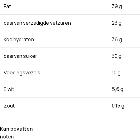
Fat
39 g
daarvan verzadigde vetzuren
23 g
Koolhydraten
36 g
daarvan suiker
30 g
Voedingsvezels
10 g
Eiwit
5,6 g
Zout
0,15 g
Kan bevatten
noten