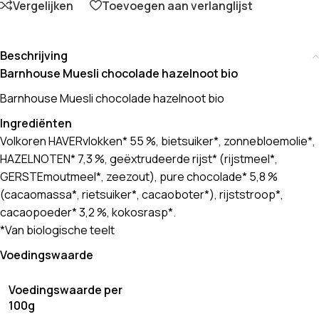
Vergelijken
Toevoegen aan verlanglijst
Beschrijving
Barnhouse Muesli chocolade hazelnoot bio
Barnhouse Muesli chocolade hazelnoot bio
Ingrediënten
Volkoren HAVERvlokken* 55 %, bietsuiker*, zonnebloemolie*,
HAZELNOTEN* 7,3 %, geëxtrudeerde rijst* (rijstmeel*,
GERSTEmoutmeel*, zeezout), pure chocolade* 5,8 %
(cacaomassa*, rietsuiker*, cacaoboter*), rijststroop*,
cacaopoeder* 3,2 %, kokosrasp*.
*Van biologische teelt
Voedingswaarde
Voedingswaarde per
100g