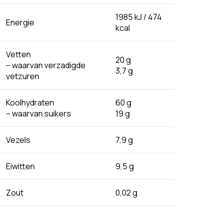
1985 kJ / 474
Energie
kcal
Vetten
20 g
– waarvan verzadigde
3,7 g
vetzuren
Koolhydraten
60 g
– waarvan suikers
19 g
Vezels
7,9 g
Eiwitten
9,5 g
Zout
0,02 g