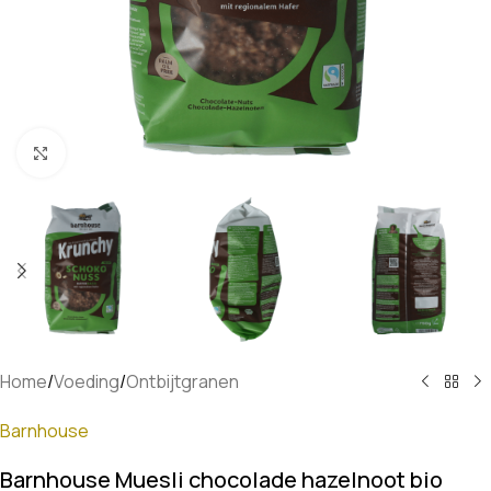
Klik om te vergroten
Home
/
Voeding
/
Ontbijtgranen
Barnhouse
Barnhouse Muesli chocolade hazelnoot bio