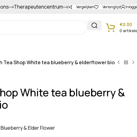
 ons
Therapeutencentrum
Gapers sparen voor extra korting
Vergelijken
Verlanglijst
Inlogg
€
0.00
0
artikel
Klantenservice
h Tea Shop White tea blueberry & elderflower bio
Shop White tea blueberry &
io
 Blueberry & Elder Flower