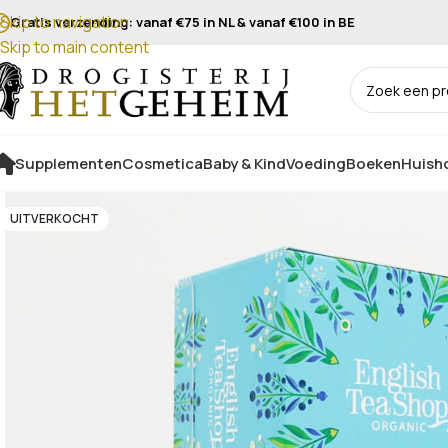
Skip to navigation
Gratis verzending: vanaf €75 in NL & vanaf €100 in BE
Skip to main content
Supplementen
Cosmetica
Baby & Kind
Voeding
Boeken
Huisho
UITVERKOCHT