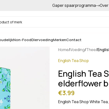
Gaper spaarprogramma
Over
Gratis afhalen in de winkel
udelijk
Non-Food
Diervoeding
Merken
Contact
Home
/
Voeding
/
Thee
/
Englis
English Tea Shop
English Tea 
elderflower b
€
3.99
English Tea Shop White Tea,