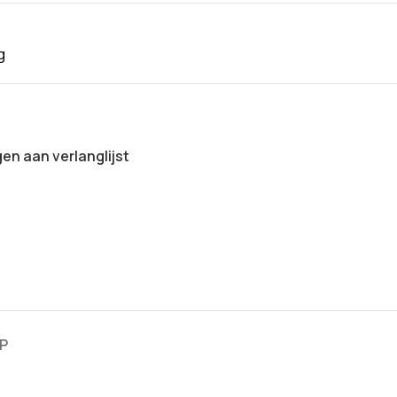
g
n aan verlanglijst
P