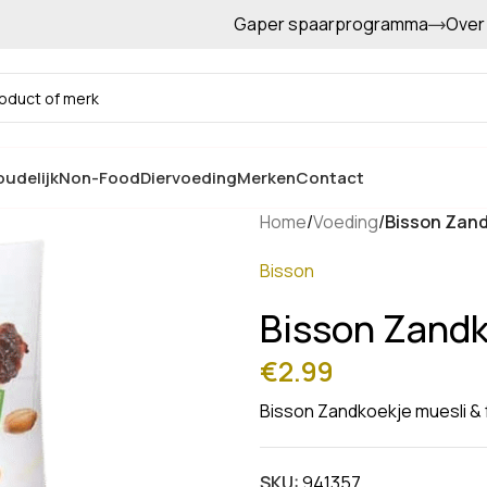
Gaper spaarprogramma
Over
Gratis afhalen in de winkel
udelijk
Non-Food
Diervoeding
Merken
Contact
Home
/
Voeding
/
Bisson Zandk
Bisson
Bisson Zandko
€
2.99
Bisson Zandkoekje muesli & f
SKU:
941357