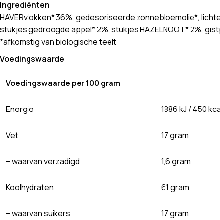
Ingrediënten
HAVERvlokken* 36%, gedesoriseerde zonnebloemolie*, lichte 
stukjes gedroogde appel* 2%, stukjes HAZELNOOT* 2%, gis
*afkomstig van biologische teelt
Voedingswaarde
Voedingswaarde per 100 gram
Energie
1886 kJ / 450 kca
Vet
17 gram
– waarvan verzadigd
1,6 gram
Koolhydraten
61 gram
– waarvan suikers
17 gram