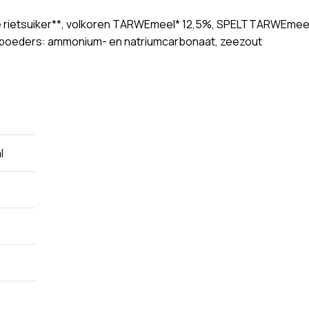
rietsuiker**, volkoren TARWEmeel* 12,5%, SPELTTARWEmeel* (
tpoeders: ammonium- en natriumcarbonaat, zeezout
l