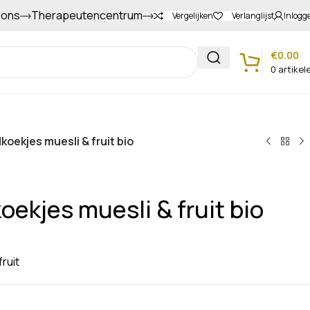
 ons
Therapeutencentrum
Gapers sparen voor extra korting
Vergelijken
Verlanglijst
Inlogg
€
0.00
0
artikel
Klantenservice
oekjes muesli & fruit bio
ekjes muesli & fruit bio
ruit