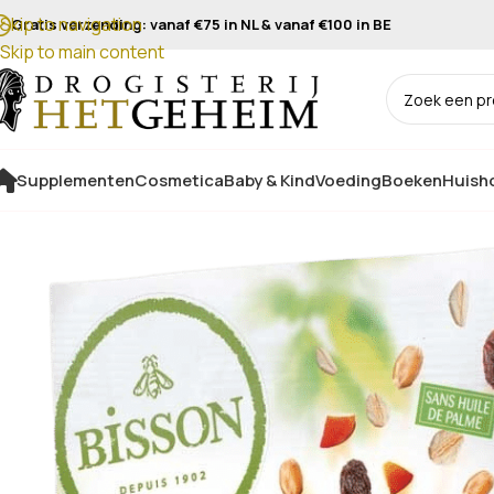
Skip to navigation
Gratis verzending: vanaf €75 in NL & vanaf €100 in BE
Skip to main content
Supplementen
Cosmetica
Baby & Kind
Voeding
Boeken
Huisho