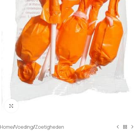
Klik om te vergroten
Home
/
Voeding
/
Zoetigheden