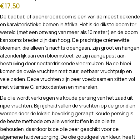
€
17.50
De baobab of apenbroodboom is een van de meest bekende
en karakteristieke bomen in Afrika. Het is de dikste boom ter
wereld (met een omvang van meer als 10 meter) en de boom
kan soms breder zijn dan hoog. De prachtige crèmewitte
bloemen, die alleen ’s nachts opengaan, zijn groot en hangen
afzonderlijk aan een bloemsteel; ze zijn aangepast aan
bestuiving door nectardrinkende vleermuizen. Na de bloei
komen de ovale vruchten met zuur, eetbaar vruchtpulp en
vele zaden. Deze vruchten zijn zeer voedzaam en zitten vol
met vitamine C, antioxidanten en mineralen.
De olie wordt verkregen via koude persing van het zaad uit
rijpe vruchten. Bij rijpheid vallen de vruchten op de grond en
worden door de lokale bevolking geraapt. Koude persing is
de beste methode om alle werkstoffen in de olie te
behouden, daardoor is de olie zeer geschikt voor de
algemene huidverzorging. De olie goudgeel van kleur, heeft