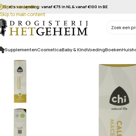
Skip to navigation
Gratis verzending: vanaf €75 in NL & vanaf €100 in BE
Skip to main content
Supplementen
Cosmetica
Baby & Kind
Voeding
Boeken
Huisho