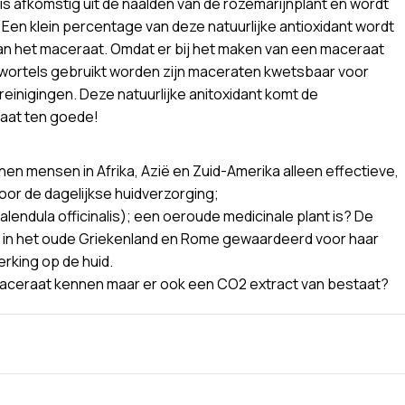
is afkomstig uit de naalden van de rozemarijnplant en wordt
Een klein percentage van deze natuurlijke antioxidant wordt
n het maceraat. Omdat er bij het maken van een maceraat
wortels gebruikt worden zijn maceraten kwetsbaar voor
einigingen. Deze natuurlijke anitoxidant komt de
aat ten goede!
nen mensen in Afrika, Azië en Zuid-Amerika alleen effectieve,
voor de dagelijkse huidverzorging;
endula officinalis); een oeroude medicinale plant is? De
 in het oude Griekenland en Rome gewaardeerd voor haar
rking op de huid.
maceraat kennen maar er ook een CO2 extract van bestaat?