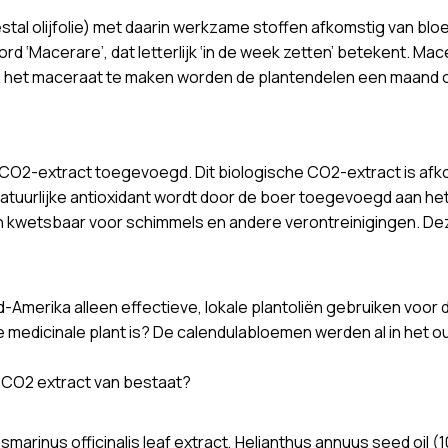
tal olijfolie) met daarin werkzame stoffen afkomstig van bloem
 ‘Macerare’, dat letterlijk ‘in de week zetten’ betekent. Mac
m het maceraat te maken worden de plantendelen een maand of 
jn CO2-extract toegevoegd. Dit biologische CO2-extract is afk
atuurlijke antioxidant wordt door de boer toegevoegd aan he
 kwetsbaar voor schimmels en andere verontreinigingen. Deze
d-Amerika alleen effectieve, lokale plantoliën gebruiken voor 
de medicinale plant is? De calendulabloemen werden al in he
 CO2 extract van bestaat?
osmarinus officinalis leaf extract, Helianthus annuus seed oil (