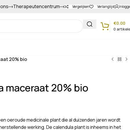
 ons
Therapeutencentrum
Gapers sparen voor extra korting
Vergelijken
Verlanglijst
Inlogg
€
0.00
0
artikel
Klantenservice
raat 20% bio
a maceraat 20% bio
en oeroude medicinale plant die al duizenden jaren wordt
rstellende werking. De calendula plant is inheems in het