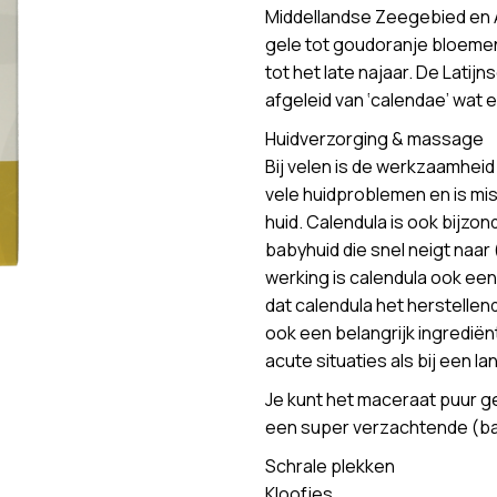
Middellandse Zeegebied en A
gele tot goudoranje bloemen
tot het late najaar. De Latij
afgeleid van ‘calendae’ wat
Huidverzorging & massage
Bij velen is de werkzaamheid
vele huidproblemen en is mi
huid. Calendula is ook bijzon
babyhuid die snel neigt naar
werking is calendula ook ee
dat calendula het herstelle
ook een belangrijk ingrediën
acute situaties als bij een l
Je kunt het maceraat puur g
een super verzachtende (bab
Schrale plekken
Kloofjes