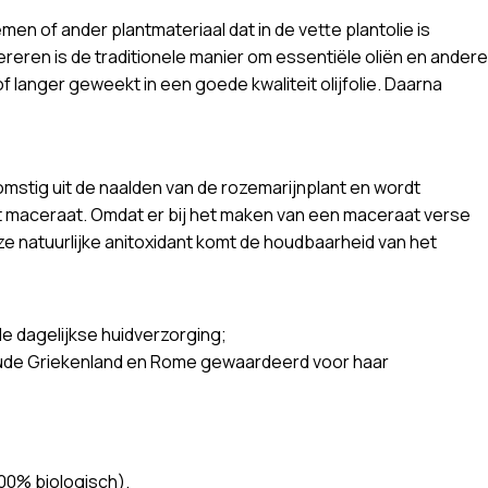
en of ander plantmateriaal dat in de vette plantolie is
ereren is de traditionele manier om essentiële oliën en andere
langer geweekt in een goede kwaliteit olijfolie. Daarna
omstig uit de naalden van de rozemarijnplant en wordt
t maceraat. Omdat er bij het maken van een maceraat verse
 natuurlijke anitoxidant komt de houdbaarheid van het
de dagelijkse huidverzorging;
t oude Griekenland en Rome gewaardeerd voor haar
100% biologisch).