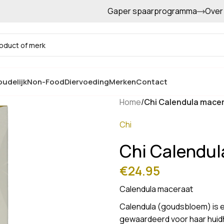
Gaper spaarprogramma
Over
Gratis afhalen in de winkel
udelijk
Non-Food
Diervoeding
Merken
Contact
Home
/
Chi Calendula mace
Chi
Chi Calendul
€
24.95
Calendula maceraat
Calendula (goudsbloem) is e
gewaardeerd voor haar huidhe