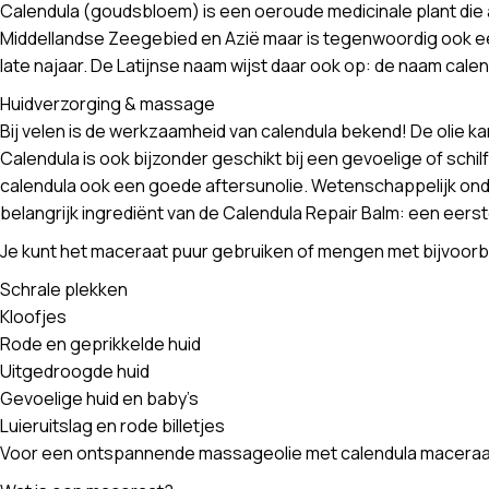
Calendula (goudsbloem) is een oeroude medicinale plant die a
Middellandse Zeegebied en Azië maar is tegenwoordig ook een
late najaar. De Latijnse naam wijst daar ook op: de naam cale
Huidverzorging & massage
Bij velen is de werkzaamheid van calendula bekend! De olie k
Calendula is ook bijzonder geschikt bij een gevoelige of schi
calendula ook een goede aftersunolie. Wetenschappelijk ond
belangrijk ingrediënt van de Calendula Repair Balm: een eerste 
Je kunt het maceraat puur gebruiken of mengen met bijvoorbe
Schrale plekken
Kloofjes
Rode en geprikkelde huid
Uitgedroogde huid
Gevoelige huid en baby’s
Luieruitslag en rode billetjes
Voor een ontspannende massageolie met calendula maceraat k