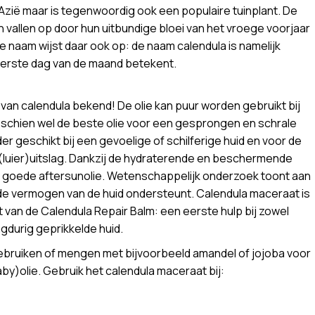
zië maar is tegenwoordig ook een populaire tuinplant. De
 vallen op door hun uitbundige bloei van het vroege voorjaar
nse naam wijst daar ook op: de naam calendula is namelijk
 eerste dag van de maand betekent.
 van calendula bekend! De olie kan puur worden gebruikt bij
sschien wel de beste olie voor een gesprongen en schrale
der geschikt bij een gevoelige of schilferige huid en voor de
 (luier)uitslag. Dankzij de hydraterende en beschermende
n goede aftersunolie. Wetenschappelijk onderzoek toont aan
nde vermogen van de huid ondersteunt. Calendula maceraat is
t van de Calendula Repair Balm: een eerste hulp bij zowel
angdurig geprikkelde huid.
ebruiken of mengen met bijvoorbeeld amandel of jojoba voor
y)olie. Gebruik het calendula maceraat bij: