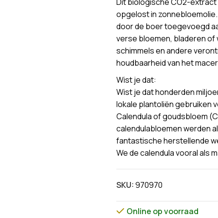
Dit biologische CO2-extract 
opgelost in zonnebloemolie. 
door de boer toegevoegd aa
verse bloemen, bladeren of 
schimmels en andere verontr
houdbaarheid van het macer
Wist je dat:
Wist je dat honderden miljoe
lokale plantoliën gebruiken 
Calendula of goudsbloem (Cal
calendulabloemen werden al
fantastische herstellende we
We de calendula vooral als 
SKU:
970970
Online op voorraad