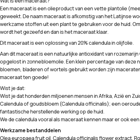
Wat is een maceraat?
Een maceraat is een olieproduct van een vette plantolie (mees
geweekt. De naam maceraat is afkomstig van het Latijnse woord
werkzame stoffen uit een plant te gebruiken voor de huid. O
wordt het gezeefd en dan is het maceraat klaar.
Dit maceraat is een oplossing van 20% calendula in olijfolie.
Aan dit maceraat is een natuurlijke antioxidant van rozemari
opgelost in zonnebloemolie. Een klein percentage van deze n
bloemen, bladeren of wortels gebruikt worden zijn maceraten
maceraat ten goede!
Wist je dat:
Wist je dat honderden miljoenen mensen in Afrika, Azië en Zui
Calendula of goudsbloem (Calendula officinalis); een oerou
fantastische herstellende werking op de huid.
We de calendula vooral als maceraat kennen maar er ook een
Werkzame bestanddelen
Olea europaea fruit oil, Calendula officinalis flower extract, R