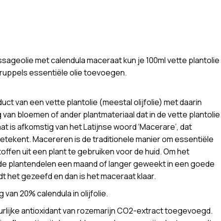
geolie met calendula maceraat kun je 100ml vette plantolie
druppels essentiële olie toevoegen.
ct van een vette plantolie (meestal olijfolie) met daarin
an bloemen of ander plantmateriaal dat in de vette plantolie
t is afkomstig van het Latijnse woord ‘Macerare’, dat
’ betekent. Macereren is de traditionele manier om essentiële
ffen uit een plant te gebruiken voor de huid. Om het
e plantendelen een maand of langer geweekt in een goede
ordt het gezeefd en dan is het maceraat klaar.
 van 20% calendula in olijfolie.
urlijke antioxidant van rozemarijn CO2-extract toegevoegd.