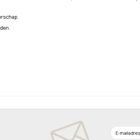
erschap.
oden.