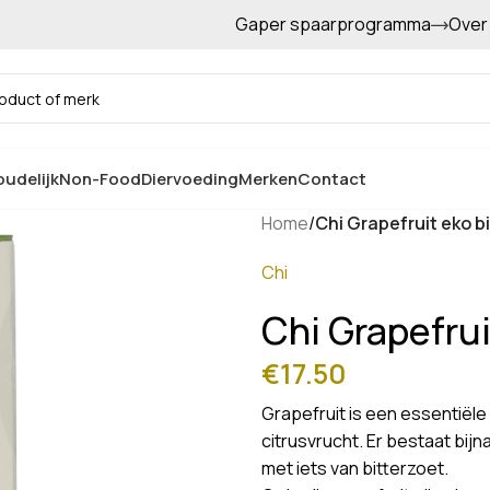
Gaper spaarprogramma
Over
Gratis afhalen in de winkel
udelijk
Non-Food
Diervoeding
Merken
Contact
Home
/
Chi Grapefruit eko b
Chi
Chi Grapefrui
€
17.50
Grapefruit is een essentiële
citrusvrucht. Er bestaat bijn
met iets van bitterzoet.