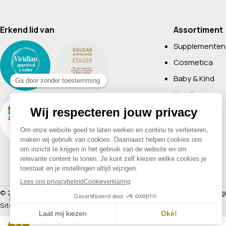
Erkend lid van
Assortiment
Supplementen
Cosmetica
Baby & Kind
Voeding
Boeken
Huishoudelijk
Non-Food
Diervoeding
Merken
© 2026 Drogisterij Het Geheim | Alle rechten voorbehouden |
Webdesig
Sitemap