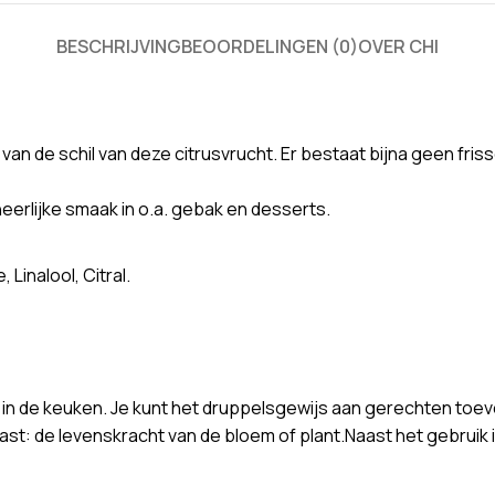
BESCHRIJVING
BEOORDELINGEN (0)
OVER CHI
an de schil van deze citrusvrucht. Er bestaat bijna geen frisse
heerlijke smaak in o.a. gebak en desserts.
 Linalool, Citral.
ik in de keuken. Je kunt het druppelsgewijs aan gerechten to
vast: de levenskracht van de bloem of plant.Naast het gebruik 