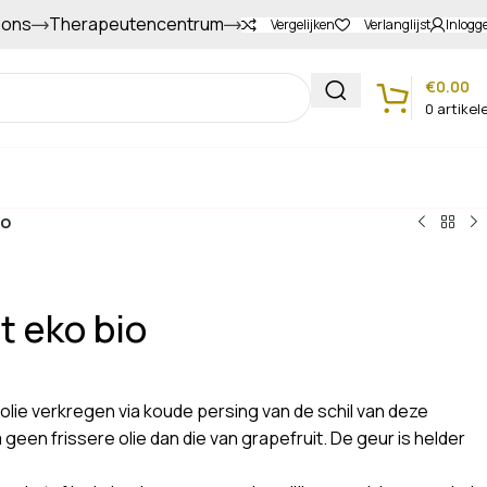
 ons
Therapeutencentrum
Gapers sparen voor extra korting
Vergelijken
Verlanglijst
Inlogg
€
0.00
0
artikel
Klantenservice
io
t eko bio
 olie verkregen via koude persing van de schil van deze
a geen frissere olie dan die van grapefruit. De geur is helder