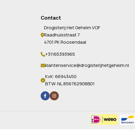
Contact
Drogisterij Het Geheim VOF
Raadhuisstraat 7
4701 PK Roosendaal
+31165393965
klantenservice@drogisterijhetgeheim.nl
KvK: 66943450
BTW: NL.856762908B01