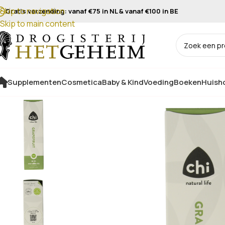
Skip to navigation
Gratis verzending: vanaf €75 in NL & vanaf €100 in BE
Skip to main content
Supplementen
Cosmetica
Baby & Kind
Voeding
Boeken
Huisho