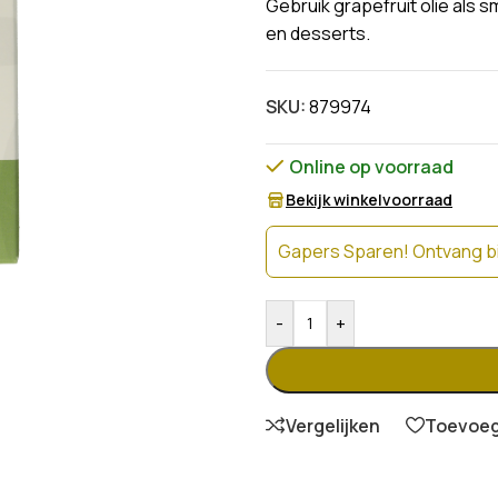
Gebruik grapefruit olie als 
en desserts.
SKU:
879974
Online op voorraad
Bekijk winkelvoorraad
Gapers Sparen! Ontvang bi
-
+
Vergelijken
Toevoege