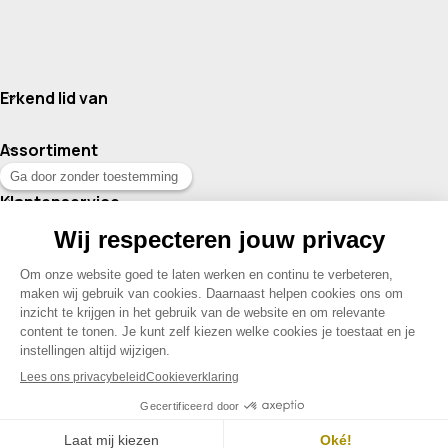
Erkend lid van
Assortiment
Klantenservice
Contact
© 2026 Drogisterij Het Geheim | Alle rechten voorbehouden |
Webdesign en hosting door Madoo
|
Sitemap
Menu
Contact
Mijn account