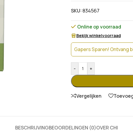
SKU:
834567
Online op voorraad
Bekijk winkelvoorraad
Gapers Sparen! Ontvang bi
-
+
Vergelijken
Toevoege
BESCHRIJVING
BEOORDELINGEN (0)
OVER CHI