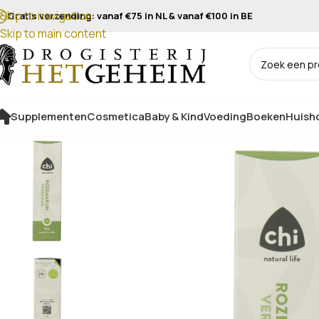
Skip to navigation
Gratis verzending: vanaf €75 in NL & vanaf €100 in BE
Skip to main content
Supplementen
Cosmetica
Baby & Kind
Voeding
Boeken
Huisho