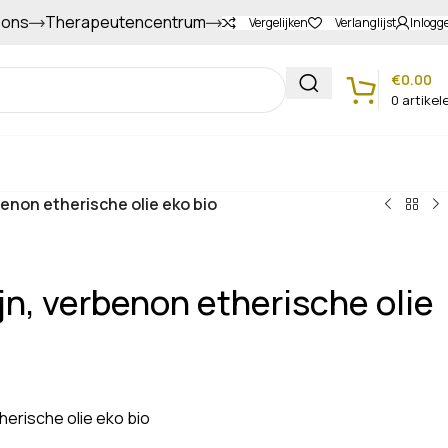
 ons
Therapeutencentrum
Gapers sparen voor extra korting
Vergelijken
Verlanglijst
Inlogg
€
0.00
0
artikel
Klantenservice
enon etherische olie eko bio
n, verbenon etherische olie
herische olie eko bio