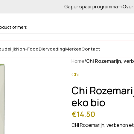
Gaper spaarprogramma
Over
Gratis afhalen in de winkel
udelijk
Non-Food
Diervoeding
Merken
Contact
Home
/
Chi Rozemarijn, verb
Chi
Chi Rozemarij
eko bio
€
14.50
CHI Rozemarijn, verbenon et