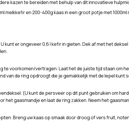
dere kazen te bereiden met behulp van dit innovatieve hulpmi
0ml melkkefir en 200-400g kaas in een groot potje met 1000ml 
U kunt er ongeveer 0,6 l kefir in gieten. Dek af met het dekse
len.
g te voorkomen/vertragen. Laat het de juiste tijd staan om he
and van de ring opdroogt die je gemakkelijk met de lepel kun
vendeksel. (U kunt de persveer op dit punt gebruiken om har
or het gaasmandje en laat de ring zakken. Neem het gaasmandj
epten. Breng uw kaas op smaak door droog of vers fruit, noten