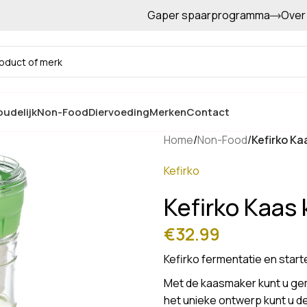
Gaper spaarprogramma
Over
Gratis afhalen in de winkel
udelijk
Non-Food
Diervoeding
Merken
Contact
Home
/
Non-Food
/
Kefirko Ka
Kefirko
Kefirko Kaas 
€
32.99
Kefirko fermentatie en star
Met de kaasmaker kunt u gem
het unieke ontwerp kunt u de