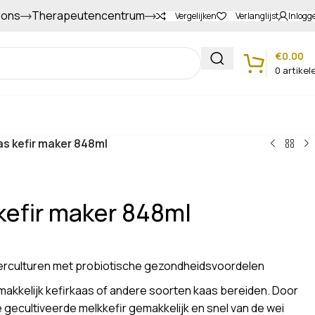
 ons
Therapeutencentrum
Gapers sparen voor extra korting
Vergelijken
Verlanglijst
Inlogg
€
0.00
0
artikel
Klantenservice
as kefir maker 848ml
kefir maker 848ml
terculturen met probiotische gezondheidsvoordelen
akkelijk kefirkaas of andere soorten kaas bereiden. Door
 gecultiveerde melkkefir gemakkelijk en snel van de wei