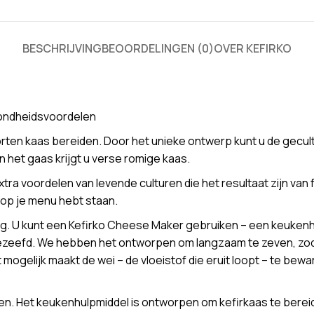
BESCHRIJVING
BEOORDELINGEN (0)
OVER KEFIRKO
zondheidsvoordelen
rten kaas bereiden. Door het unieke ontwerp kunt u de gecult
in het gaas krijgt u verse romige kaas.
a voordelen van levende culturen die het resultaat zijn van 
 op je menu hebt staan.
ig. U kunt een Kefirko Cheese Maker gebruiken – een keukenh
zeefd. We hebben het ontworpen om langzaam te zeven, zodat d
mogelijk maakt de wei – de vloeistof die eruit loopt – te bewa
n. Het keukenhulpmiddel is ontworpen om kefirkaas te bereide