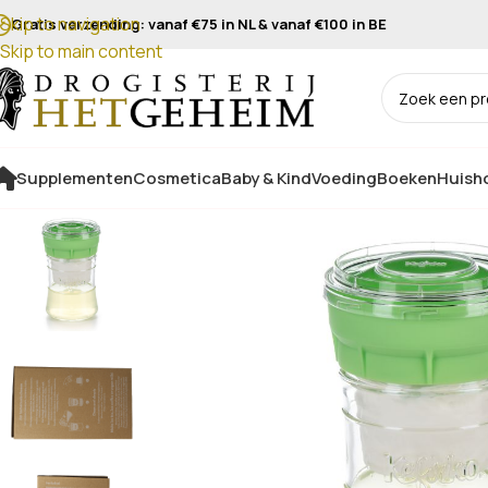
Skip to navigation
Gratis verzending: vanaf €75 in NL & vanaf €100 in BE
Skip to main content
Supplementen
Cosmetica
Baby & Kind
Voeding
Boeken
Huisho