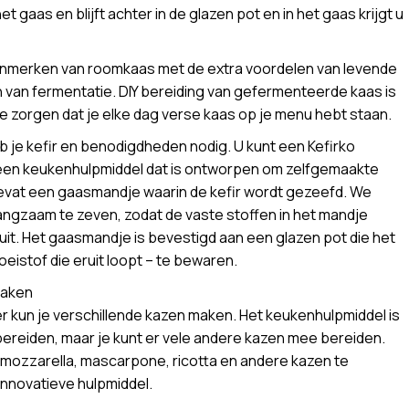
t gaas en blijft achter in de glazen pot en in het gaas krijgt u
kenmerken van roomkaas met de extra voordelen van levende
ijn van fermentatie. DIY bereiding van gefermenteerde kaas is
e zorgen dat je elke dag verse kaas op je menu hebt staan.
b je kefir en benodigdheden nodig. U kunt een Kefirko
en keukenhulpmiddel dat is ontworpen om zelfgemaakte
bevat een gaasmandje waarin de kefir wordt gezeefd. We
ngzaam te zeven, zodat de vaste stoffen in het mandje
eruit. Het gaasmandje is bevestigd aan een glazen pot die het
oeistof die eruit loopt – te bewaren.
maken
 kun je verschillende kazen maken. Het keukenhulpmiddel is
ereiden, maar je kunt er vele andere kazen mee bereiden.
, mozzarella, mascarpone, ricotta en andere kazen te
innovatieve hulpmiddel.