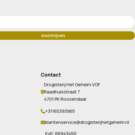
Contact
Drogisterij Het Geheim VOF
Raadhuisstraat 7
4701 PK Roosendaal
+31165393965
klantenservice@drogisterijhetgeheim.nl
KvK: 66943450