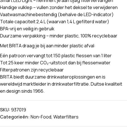
Smart LED Light – herinnert je aan tijdig filtervervangen
Handige vulklep – vullen zonder het deksel te verwijderen
Vaatwasmachinebestendig (behalve de LED-indicator)
Totale capaciteit 2,4 L (waarvan 1,4 L gefilterd water)
BPA-vrij en veilig in gebruik
Duurzame verpakking – minder plastic, 100% recyclebaar
Met BRITA draag je bij aan minder plastic afval:
Eén patroon vervangt tot 150 plastic flessen van 1 liter
Tot 25 keer minder CO₂-uitstoot dan bij flessenwater
Filterpatronen zijn recyclebaar
BRITA biedt duurzame drinkwateroplossingen en is
wereldwijd marktleider in drinkwaterfiltratie. Duitse kwaliteit
en design sinds 1966.
SKU:
937019
Categorieën:
Non-Food
,
Waterfilters