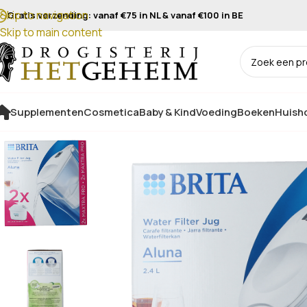
Skip to navigation
Gratis verzending: vanaf €75 in NL & vanaf €100 in BE
Skip to main content
Supplementen
Cosmetica
Baby & Kind
Voeding
Boeken
Huisho