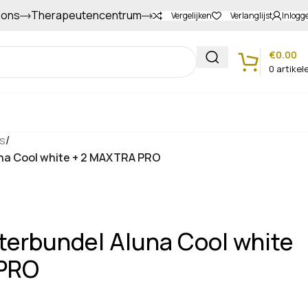
 ons
Therapeutencentrum
Gapers sparen voor extra korting
Vergelijken
Verlanglijst
Inlogg
€
0.00
0
artikel
Klantenservice
rs
/
luna Cool white + 2 MAXTRA PRO
lterbundel Aluna Cool white
PRO