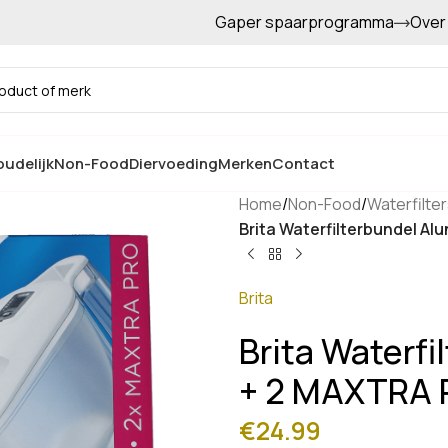
Gaper spaarprogramma
Over
Gratis afhalen in de winkel
udelijk
Non-Food
Diervoeding
Merken
Contact
Home
/
Non-Food
/
Waterfilte
Brita Waterfilterbundel A
Brita
Brita Waterfi
+ 2 MAXTRA 
€
24.99