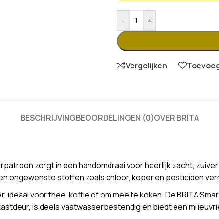
-
+
Vergelijken
Toevoege
BESCHRIJVING
BEOORDELINGEN (0)
OVER BRITA
atroon zorgt in een handomdraai voor heerlijk zacht, zuiver en
 en ongewenste stoffen zoals chloor, koper en pesticiden ver
er, ideaal voor thee, koffie of om mee te koken. De BRITA Smart
lkastdeur, is deels vaatwasserbestendig en biedt een milieuvri