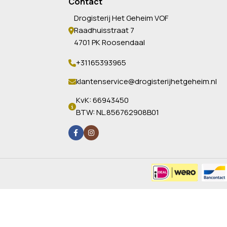
Contact
Drogisterij Het Geheim VOF
Raadhuisstraat 7
4701 PK Roosendaal
+31165393965
klantenservice@drogisterijhetgeheim.nl
KvK: 66943450
BTW: NL.856762908B01