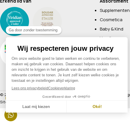
Erkend lid van
Assortiment
Supplementen
Cosmetica
Baby & Kind
Voeding
Boeken
Huishoudelijk
Non-Food
Diervoeding
Merken
© 2026 Drogisterij Het Geheim | Alle rechten voorbehouden |
Webdesig
Sitemap