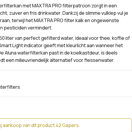
erfilterkan met MAXTRA PRO filterpatroon zorgt in een
ht, zuiver en fris drinkwater. Dankzij de slimme vulklep vul je
raan, terwijl het MAXTRA PRO filter kalk en ongewenste
en pesticiden vermindert.
0 liter van perfect gefilterd water, ideaal voor thee, koffie of
art Light indicator geeft met kleurlicht aan wanneer het
 De Aluna waterfilterkan past in de koelkastdeur, is deels
 een milieuvriendelijk alternatief voor flessenwater.
terfilters
j aankoop van dit product 42 Gapers.