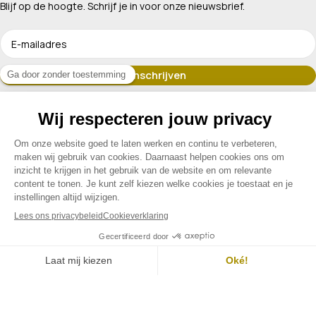
Blijf op de hoogte. Schrijf je in voor onze nieuwsbrief.
Erkend lid van
Assortiment
Klantenservice
Contact
Menu
Filters
Contact
Mijn account
© 2026 Drogisterij Het Geheim | Alle rechten voorbehouden |
Webdesign en hosting door Madoo
|
Sitemap