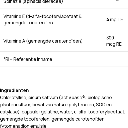
Spinazie (spinacia oleracea)
Vitamine E (d-alfa-tocoferylacetaat &
4 mg TE
gemengde tocoferolen
300
Vitamine A (gemengde caratenoïden)
mcg RE
*RI – Referentie Inname
Ingredienten
Chlorofylline, pisum sativum (actiVbase®: biologische
plantencultuur, bevat van nature polyfenolen, SOD en
catylase), capsule: gelatine, water, d-alfa-tocoferylacetaat,
gemengde tocoferolen, gemengde carotenoïden,
fytomenadion emulsie