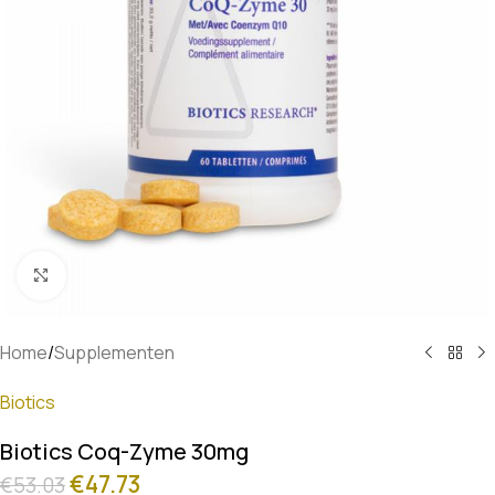
Klik om te vergroten
Home
/
Supplementen
Biotics
Biotics Coq-Zyme 30mg
€
47.73
€
53.03