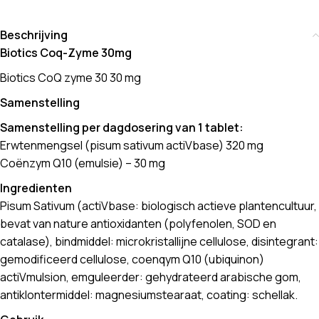
Beschrijving
Biotics Coq-Zyme 30mg
Biotics CoQ zyme 30 30 mg
Samenstelling
Samenstelling per dagdosering van 1 tablet:
Erwtenmengsel (pisum sativum actiVbase) 320 mg
Coënzym Q10 (emulsie) – 30 mg
Ingredienten
Pisum Sativum (actiVbase: biologisch actieve plantencultuur,
bevat van nature antioxidanten (polyfenolen, SOD en
catalase), bindmiddel: microkristallijne cellulose, disintegrant:
gemodificeerd cellulose, coenqym Q10 (ubiquinon)
actiVmulsion, emguleerder: gehydrateerd arabische gom,
antiklontermiddel: magnesiumstearaat, coating: schellak.