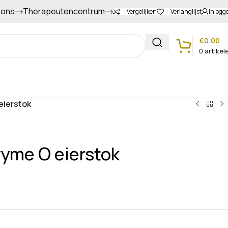
 ons
Therapeutencentrum
Gapers sparen voor extra korting
Vergelijken
Verlanglijst
Inlogg
€
0.00
0
artikel
Klantenservice
eierstok
zyme O eierstok
k