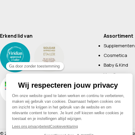
Erkend lid van
Assortiment
Supplementen
Cosmetica
Baby & Kind
Voeding
Boeken
Huishoudelijk
Non-Food
Diervoeding
Merken
© 2026 Drogisterij Het Geheim | Alle rechten voorbehouden |
Webdesig