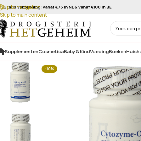
Skip to navigation
Gratis verzending: vanaf €75 in NL & vanaf €100 in BE
Skip to main content
Supplementen
Cosmetica
Baby & Kind
Voeding
Boeken
Huisho
-10%