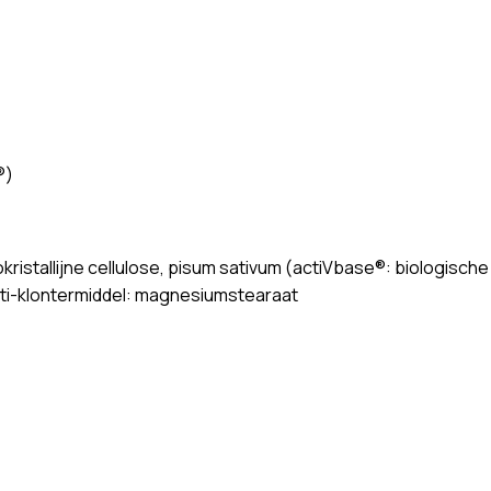
®)
okristallijne cellulose, pisum sativum (actiVbase®: biologisch
 anti-klontermiddel: magnesiumstearaat