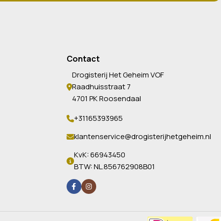
Contact
Drogisterij Het Geheim VOF
Raadhuisstraat 7
4701 PK Roosendaal
+31165393965
klantenservice@drogisterijhetgeheim.nl
KvK: 66943450
BTW: NL.856762908B01