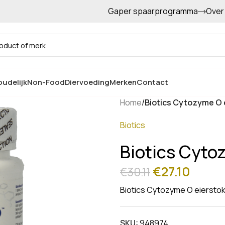
Gaper spaarprogramma
Over
Gratis afhalen in de winkel
udelijk
Non-Food
Diervoeding
Merken
Contact
Home
/
Biotics Cytozyme O 
Biotics
Biotics Cyto
€
27.10
€
30.11
Biotics Cytozyme O eiersto
SKU:
948974