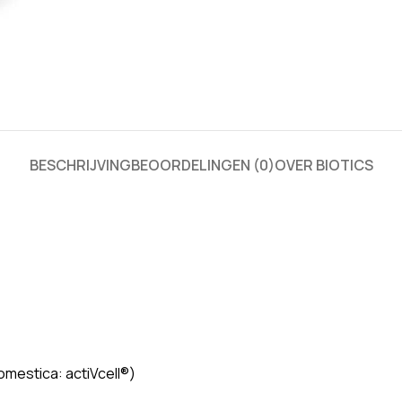
BESCHRIJVING
BEOORDELINGEN (0)
OVER BIOTICS
omestica: actiVcell®)