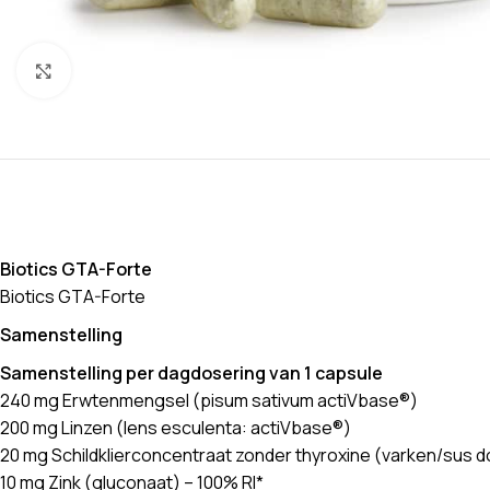
Klik om te vergroten
Biotics GTA-Forte
Biotics GTA-Forte
Samenstelling
Samenstelling per dagdosering van 1 capsule
240 mg Erwtenmengsel (pisum sativum actiVbase®)
200 mg Linzen (lens esculenta: actiVbase®)
20 mg Schildklierconcentraat zonder thyroxine (varken/sus d
10 mg Zink (gluconaat) – 100% RI*