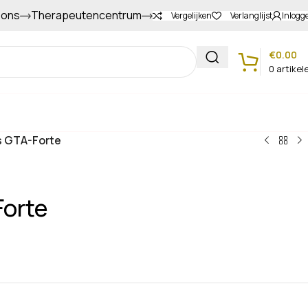
 ons
Therapeutencentrum
Gapers sparen voor extra korting
Vergelijken
Verlanglijst
Inlogg
€
0.00
0
artikel
Klantenservice
s GTA-Forte
Forte