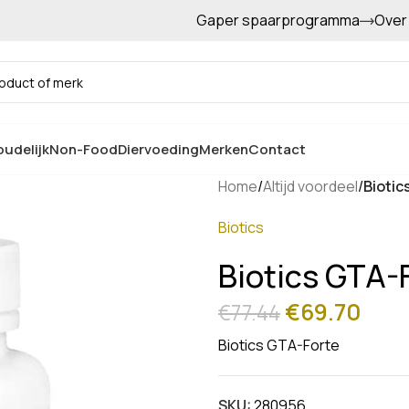
Gaper spaarprogramma
Over
Gratis afhalen in de winkel
udelijk
Non-Food
Diervoeding
Merken
Contact
Home
/
Altijd voordeel
/
Biotic
Biotics
Biotics GTA-
€
69.70
€
77.44
Biotics GTA-Forte
SKU:
280956