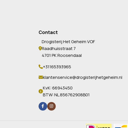
Contact
Drogisterij Het Geheim VOF
Raadhuisstraat 7
4701 PK Roosendaal
+31165393965
klantenservice@drogisterijhetgeheim.nl
KvK: 66943450
BTW: NL.856762908B01