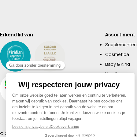
Erkend lid van
Assortiment
Supplementen
Cosmetica
Baby & Kind
Voeding
Boeken
Huishoudelijk
Non-Food
Diervoeding
Merken
© 2026 Drogisterij Het Geheim | Alle rechten voorbehouden |
Webdesig