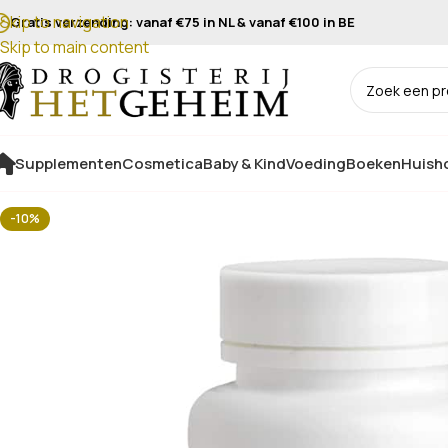
Skip to navigation
Gratis verzending: vanaf €75 in NL & vanaf €100 in BE
Skip to main content
Supplementen
Cosmetica
Baby & Kind
Voeding
Boeken
Huisho
-10%