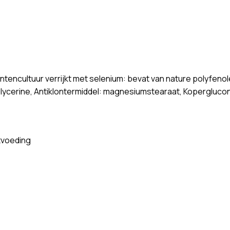
ntencultuur verrijkt met selenium: bevat van nature polyfeno
 Glycerine, Antiklontermiddel: magnesiumstearaat, Kopergluco
tvoeding