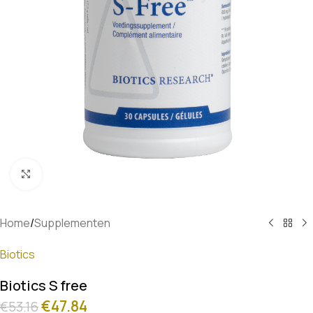
Klik om te vergroten
Home
/
Supplementen
Biotics
Biotics S free
€
47.84
€
53.16