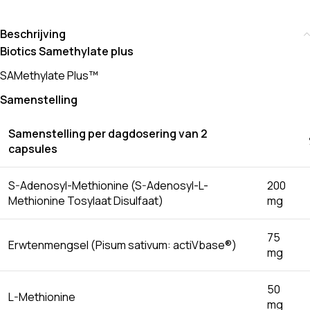
Beschrijving
Biotics Samethylate plus
SAMethylate Plus™
Samenstelling
Samenstelling per dagdosering van 2
capsules
S-Adenosyl-Methionine (S-Adenosyl-L-
200
Methionine Tosylaat Disulfaat)
mg
75
Erwtenmengsel (Pisum sativum: actiVbase®)
mg
50
L-Methionine
mg