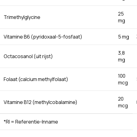
25
Trimethylglycine
mg
Vitamine B6 (pyridoxaal-5-fosfaat)
5 mg
3,8
Octacosanol (uit rijst)
mg
100
Folaat (calcium methylfolaat)
mcg
20
Vitamine B12 (methylcobalamine)
mcg
*RI = Referentie-Inname