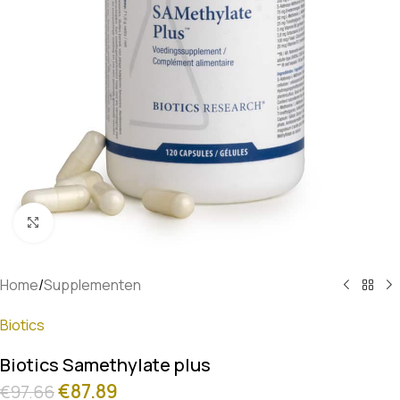
Klik om te vergroten
Home
/
Supplementen
Biotics
Biotics Samethylate plus
€
87.89
€
97.66