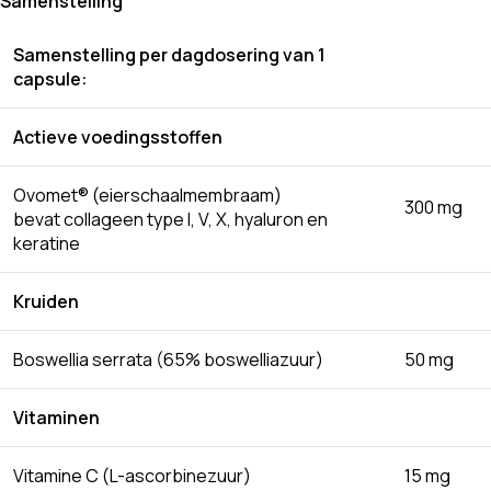
Samenstelling
Samenstelling per dagdosering van 1
capsule:
Actieve voedingsstoffen
Ovomet® (eierschaalmembraam)
300 mg
bevat collageen type I, V, X, hyaluron en
keratine
Kruiden
Boswellia serrata (65% boswelliazuur)
50 mg
Vitaminen
Vitamine C (L-ascorbinezuur)
15 mg