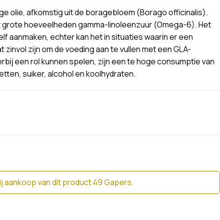
ge olie, afkomstig uit de boragebloem (Borago officinalis).
at grote hoeveelheden gamma-linoleenzuur (Omega-6). Het
elf aanmaken, echter kan het in situaties waarin er een
zinvol zijn om de voeding aan te vullen met een GLA-
rbij een rol kunnen spelen, zijn een te hoge consumptie van
tten, suiker, alcohol en koolhydraten.
j aankoop van dit product 49 Gapers.