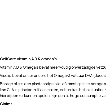
CellCare Vitamin A D & omega’s
Vitamin A D & Omega’s bevat meervoudig onverzadigde vetzuren
Visolie bevat onder andere het Omega-3 vetzuur DHA (doco
Borage olie is een plantaardige olie, afkomstig uit de bora
kan GLA in principe zelf aanmaken, echter kan het in situati
hierbij een rol kunnen spelen, zijn een te hoge consumptie va
Claims