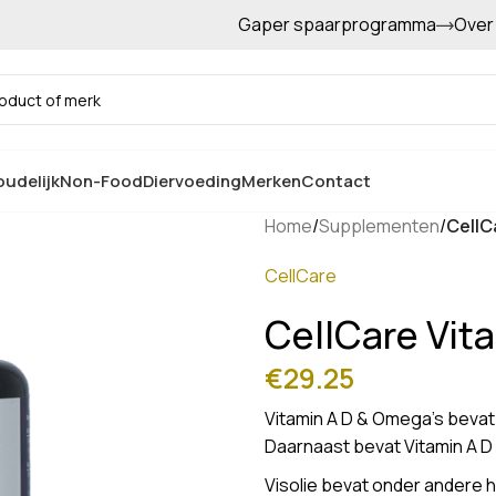
Gaper spaarprogramma
Over
Gratis afhalen in de winkel
udelijk
Non-Food
Diervoeding
Merken
Contact
Home
/
Supplementen
/
CellC
CellCare
CellCare Vit
€
29.25
Vitamin A D & Omega’s bevat
Daarnaast bevat Vitamin A D 
Visolie bevat onder andere