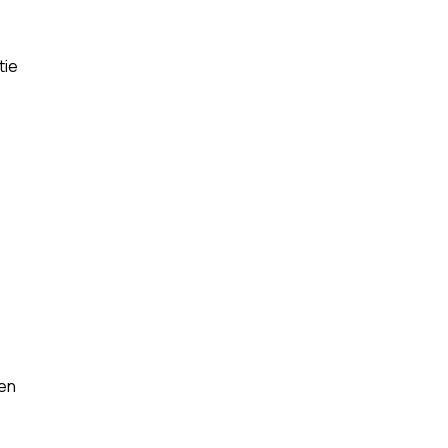
tie
ren