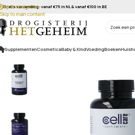
Skip to navigation
Gratis verzending: vanaf €75 in NL & vanaf €100 in BE
Skip to main content
Supplementen
Cosmetica
Baby & Kind
Voeding
Boeken
Huisho