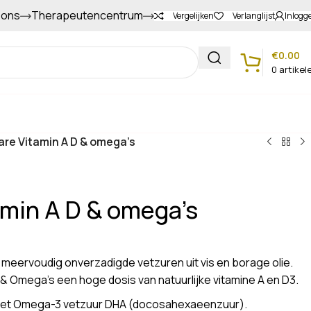
 ons
Therapeutencentrum
Gapers sparen voor extra korting
Vergelijken
Verlanglijst
Inlogg
€
0.00
0
artikel
Klantenservice
are Vitamin A D & omega’s
amin A D & omega’s
 meervoudig onverzadigde vetzuren uit vis en borage olie.
& Omega’s een hoge dosis van natuurlijke vitamine A en D3.
 het Omega-3 vetzuur DHA (docosahexaeenzuur).