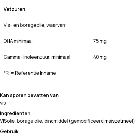
Vetzuren
Vis- en borageolie, waarvan:
DHA minimaal
75 mg
Gamma-linoleenzuur, minimaal
40 mg
*RI = Referentie Inname
Kan sporen bevatten van
vis
Ingredienten
VISolie, borage olie, bindmiddel (gemodificeerd maiszetmeel)
Gebruik