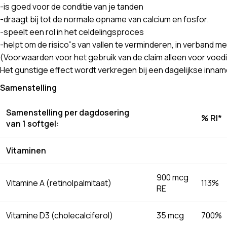
-is goed voor de conditie van je tanden
-draagt bij tot de normale opname van calcium en fosfor.
-speelt een rol in het celdelingsproces
-helpt om de risico”s van vallen te verminderen, in verband me
(Voorwaarden voor het gebruik van de claim alleen voor voed
Het gunstige effect wordt verkregen bij een dagelijkse inname
Samenstelling
Samenstelling per dagdosering
% RI*
van 1 softgel:
Vitaminen
900 mcg
Vitamine A (retinolpalmitaat)
113%
RE
Vitamine D3 (cholecalciferol)
35 mcg
700%