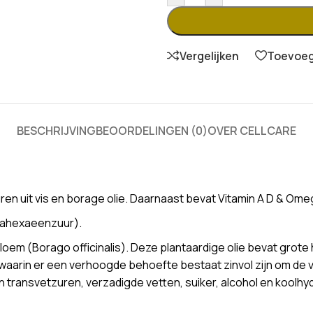
Vergelijken
Toevoege
BESCHRIJVING
BEOORDELINGEN (0)
OVER CELLCARE
 uit vis en borage olie. Daarnaast bevat Vitamin A D & Omega
sahexaeenzuur).
gebloem (Borago officinalis). Deze plantaardige olie bevat g
es waarin er een verhoogde behoefte bestaat zinvol zijn om d
n transvetzuren, verzadigde vetten, suiker, alcohol en koolhy