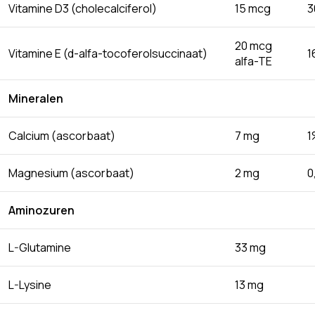
Vitamine D3 (cholecalciferol)
15 mcg
3
20 mcg
Vitamine E (d-alfa-tocoferolsuccinaat)
1
alfa-TE
Mineralen
Calcium (ascorbaat)
7 mg
1
Magnesium (ascorbaat)
2 mg
0
Aminozuren
L-Glutamine
33 mg
L-Lysine
13 mg