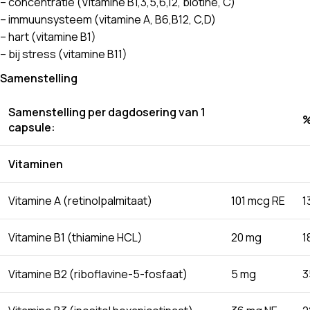
– concentratie (Vitamine B1,3,5,6,12, biotine, C)
– immuunsysteem (vitamine A, B6,B12, C,D)
– hart (vitamine B1)
– bij stress (vitamine B11)
Samenstelling
Samenstelling per dagdosering van 1
%
capsule:
Vitaminen
Vitamine A (retinolpalmitaat)
101 mcg RE
1
Vitamine B1 (thiamine HCL)
20 mg
1
Vitamine B2 (riboflavine-5-fosfaat)
5 mg
3