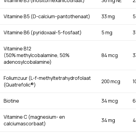
Vitamine B3 (inositol hexanicotinaat)
36 mg NE
2
Vitamine B5 (D-calcium-pantothenaat)
33 mg
5
Vitamine B6 (pyridoxaal-5-fosfaat)
5 mg
3
Vitamine B12
(50% methylcobalamine, 50%
84 mcg
3
adenosylcobalamine)
Foliumzuur (L-f-methyltetrahydrofolaat
200 mcg
1
(Quatrefolic®)
Biotine
34 mcg
6
Vitamine C (magnesium- en
34 mg
4
calciumascorbaat)