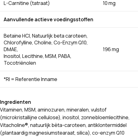
L-Carnitine (tatraat)
10 mg
Aanvullende actieve voedingsstoffen
Betaine HCl, Natuurlijk beta caroteen,
Chlorofylline, Choline, Co-Enzym Q10,
DMAE,
196 mg
Inositol, Lecithine, MSM, PABA,
Tocotriënolen
*RI = Referentie Inname
Ingredienten
Vitaminen, MSM, aminozuren, mineralen, vulstof
(microkristallijne cellulose), inositol, zonnebloemlecithine,
Vitacholine®, natuurlijk bèta-caroteen, antiklontermiddel
(plantaardig magnesiumstearaat, silica), co-enzym Q10