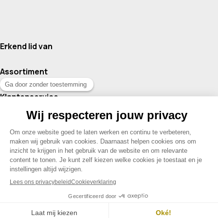
Erkend lid van
Assortiment
Klantenservice
Contact
© 2026 Drogisterij Het Geheim | Alle rechten voorbehouden |
Webdesign en hosting door Madoo
|
Sitemap
Menu
Contact
Mijn account