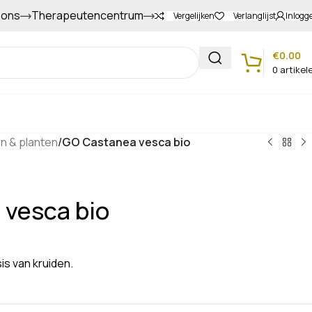
 ons
Therapeutencentrum
Gapers sparen voor extra korting
Vergelijken
Verlanglijst
Inlogg
€
0.00
0
artikel
Klantenservice
en & planten
/
GO Castanea vesca bio
 vesca bio
s van kruiden.