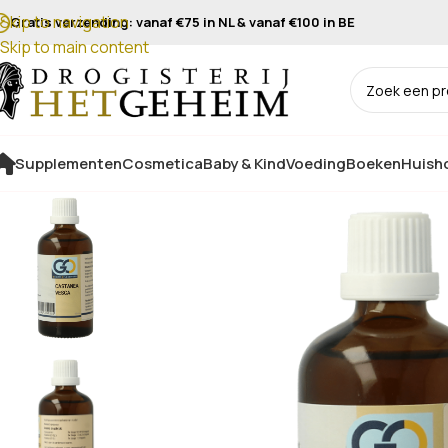
Skip to navigation
Gratis verzending: vanaf €75 in NL & vanaf €100 in BE
Skip to main content
Supplementen
Cosmetica
Baby & Kind
Voeding
Boeken
Huisho