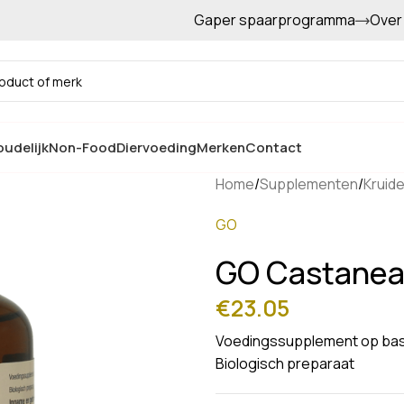
Gaper spaarprogramma
Over
Gratis afhalen in de winkel
udelijk
Non-Food
Diervoeding
Merken
Contact
Home
/
Supplementen
/
Kruid
GO
GO Castanea
€
23.05
Voedingssupplement op basi
Biologisch preparaat