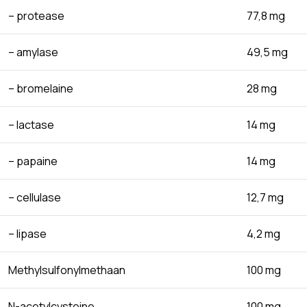
– protease
77,8 mg
– amylase
49,5 mg
– bromelaine
28 mg
– lactase
14 mg
– papaine
14 mg
– cellulase
12,7 mg
– lipase
4,2 mg
Methylsulfonylmethaan
100 mg
N-acetylcysteine
100 mg