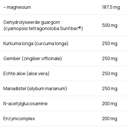
– magnesium
187,5 mg
Gehydrolyseerde guargom
500 mg
(cyamopsis tetragonoloba Sunfiber®)
Kurkuma longa (curcuma longa)
250 mg
Gember (zingiber officinale)
250 mg
Echte aloe (aloe vera)
250 mg
Mariadistel (silybum marianum)
250 mg
N-acetylglucosamine
200 mg
Enzymcomplex
200 mg