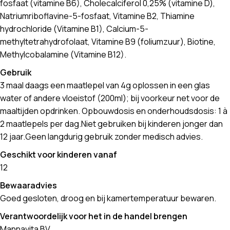
fosfaat (vitamine B6), Cholecalciferol 0,25% (vitamine D),
Natriumriboflavine-5-fosfaat, Vitamine B2, Thiamine
hydrochloride (Vitamine B1), Calcium-5-
methyltetrahydrofolaat, Vitamine B9 (foliumzuur), Biotine,
Methylcobalamine (Vitamine B12).
Gebruik
3 maal daags een maatlepel van 4g oplossen in een glas
water of andere vloeistof (200ml); bij voorkeur net voor de
maaltijden opdrinken. Opbouwdosis en onderhoudsdosis: 1 à
2 maatlepels per dag.Niet gebruiken bij kinderen jonger dan
12 jaar.Geen langdurig gebruik zonder medisch advies.
Geschikt voor kinderen vanaf
12
Bewaaradvies
Goed gesloten, droog en bij kamertemperatuur bewaren.
Verantwoordelijk voor het in de handel brengen
Mannavita BV