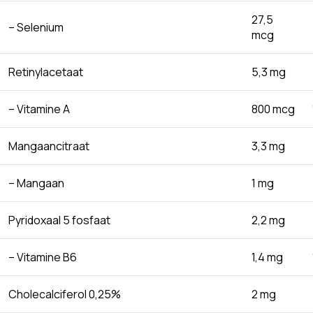
27,5
– Selenium
mcg
Retinylacetaat
5,3 mg
– Vitamine A
800 mcg
Mangaancitraat
3,3 mg
– Mangaan
1 mg
Pyridoxaal 5 fosfaat
2,2 mg
– Vitamine B6
1,4 mg
Cholecalciferol 0,25%
2 mg