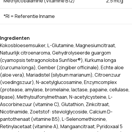
Methylcobalamine (Vitamine B12)
2,5 mcg
*RI = Referentie Inname
Ingredienten
Kokosbloesemsuiker, L-Glutamine, Magnesiumcitraat,
Natuurlijk citroenaroma, Gehydrolyseerde guargom
(cyamopsis tetragonoloba Sunfiber®), Kurkuma longa
(curcuma longa), Gember (zingiber officinale), Echte aloe
(aloe vera), Mariadistel (silybum marianum), Citroenzuur
(voedingszuur), N-acetylglucosamine, Enzymcomplex
(protease, amylase, bromelaine, lactase, papaine, cellulase,
lipase), Methylsulfonylmethaan, N-acetylcysteine, L-
Ascorbinezuur (vitamine C), Glutathion, Zinkcitraat,
Nicotinamide, Zoetstof: steviolglycoside, Calcium D-
pantothenaat (vitamine B5), L-Selenomethionine,
Retinylacetaat (vitamine A), Mangaancitraat, Pyridoxaal 5