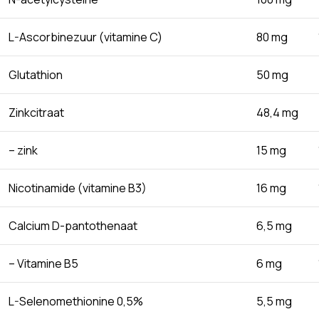
L-Ascorbinezuur (vitamine C)
80 mg
Glutathion
50 mg
Zinkcitraat
48,4 mg
– zink
15 mg
Nicotinamide (vitamine B3)
16 mg
Calcium D-pantothenaat
6,5 mg
– Vitamine B5
6 mg
L-Selenomethionine 0,5%
5,5 mg