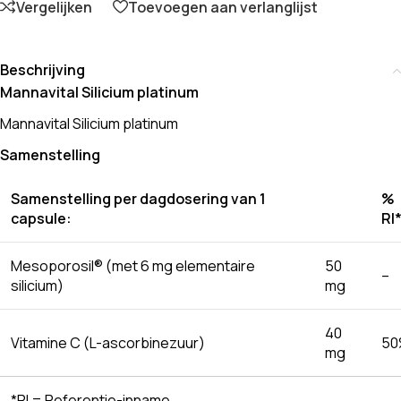
Vergelijken
Toevoegen aan verlanglijst
Beschrijving
Mannavital Silicium platinum
Mannavital Silicium platinum
Samenstelling
Samenstelling per dagdosering van 1
%
capsule:
RI
Mesoporosil® (met 6 mg elementaire
50
–
silicium)
mg
40
Vitamine C (L-ascorbinezuur)
50
mg
*RI = Referentie-inname