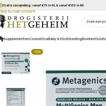
Skip to navigation
Gratis verzending: vanaf €75 in NL & vanaf €100 in BE
Skip to main content
Supplementen
Cosmetica
Baby & Kind
Voeding
Boeken
Huisho
-15%