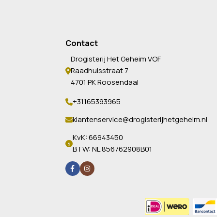
Contact
Drogisterij Het Geheim VOF
Raadhuisstraat 7
4701 PK Roosendaal
+31165393965
klantenservice@drogisterijhetgeheim.nl
KvK: 66943450
BTW: NL.856762908B01