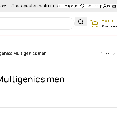
 ons
Therapeutencentrum
Gapers sparen voor extra korting
Vergelijken
Verlanglijst
Inlogg
€
0.00
0
artikel
Klantenservice
enics Multigenics men
Multigenics men
n