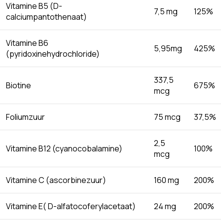
Vitamine B5 (D-
7,5 mg
125%
calciumpantothenaat)
Vitamine B6
5,95mg
425%
(pyridoxinehydrochloride)
337,5
Biotine
675%
mcg
Foliumzuur
75 mcg
37,5%
2,5
Vitamine B12 (cyanocobalamine)
100%
mcg
Vitamine C (ascorbinezuur)
160 mg
200%
Vitamine E( D-alfatocoferylacetaat)
24 mg
200%