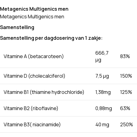
Metagenics Multigenics men
Metagenics Multigenics men
Samenstelling
Samenstelling per dagdosering van 1 zakje:
666,7
Vitamine A (betacaroteen)
83%
µg
Vitamine D (cholecalciferol)
7,5 µg
150%
Vitamine B1 (thiamine hydrochloride)
1,38mg
125%
Vitamine B2 (riboflavine)
0,88mg
63%
Vitamine B3( niacinamide)
40 mg
250%