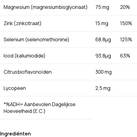
Magnesium (magnesiumbisglycinaat)
75 mg
20%
Zink (zinkcitraat)
15 mg
150%
Selenium (selenomethionine)
68,8µg
125%
Iood (kaliumiodide)
93,8µg
63%
Citrusbioflavonoïden
300 mg
Lycopeen
2,5 mg
*%ADH= Aanbevolen Dagelijkse
Hoeveelheid (E.C.)
Ingrediënten