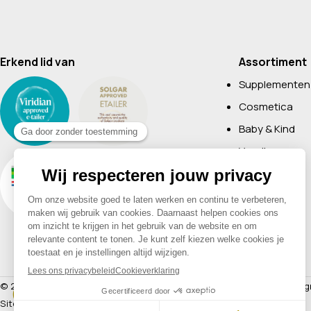
Erkend lid van
Assortiment
Supplementen
Cosmetica
Baby & Kind
Voeding
Boeken
Huishoudelijk
Non-Food
Diervoeding
Merken
© 2026 Drogisterij Het Geheim | Alle rechten voorbehouden |
Webdesig
Sitemap