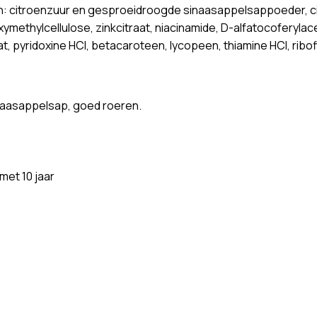
n: citroenzuur en gesproeidroogde sinaasappelsappoeder, ci
methylcellulose, zinkcitraat, niacinamide, D-alfatocoferylace
pyridoxine HCI, betacaroteen, lycopeen, thiamine HCI, ribofla
sinaasappelsap, goed roeren.
met 10 jaar