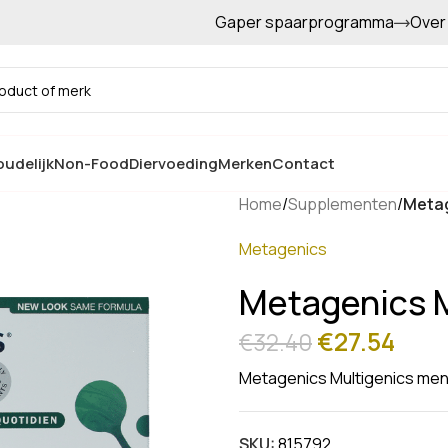
Gaper spaarprogramma
Over
Gratis afhalen in de winkel
udelijk
Non-Food
Diervoeding
Merken
Contact
Home
/
Supplementen
/
Metag
Metagenics
Metagenics 
€
27.54
€
32.40
Metagenics Multigenics me
SKU:
815792