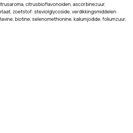
trusaroma, citrusbioflavonoiden, ascorbinezuur,
taat, zoetstof: steviolglycoside, verdikkingsmiddelen:
vine, biotine, selenomethionine, kaliumjodide, foliumzuur,