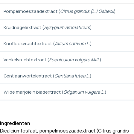
Pompelmoeszaadextract (
Citrus grandis (
L.
) Osbeck
)
Kruidnagelextract (
Syzygium aromaticum
)
Knoflookvruchtextract (
Allium sativum L.
)
Venkelvruchtextract (
Foeniculum vulgare Mill.
)
Gentiaanwortelextract (
Gentiana lutea L.
)
Wilde marjolein bladextract (
Origanum vulgare L.
)
Ingredienten
Dicalciumfosfaat, pompelmoeszaadextract (Citrus grandis