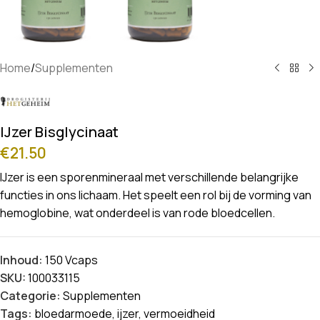
Home
/
Supplementen
IJzer Bisglycinaat
€
21.50
IJzer is een sporenmineraal met verschillende belangrijke
functies in ons lichaam. Het speelt een rol bij de vorming van
hemoglobine, wat onderdeel is van rode bloedcellen.
Inhoud:
150 Vcaps
SKU:
100033115
Categorie:
Supplementen
Tags:
bloedarmoede
,
ijzer
,
vermoeidheid