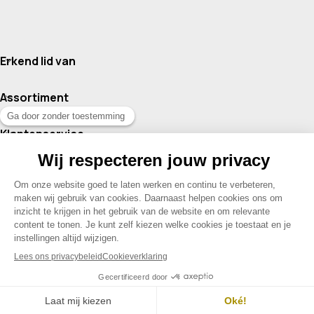
Erkend lid van
Assortiment
Klantenservice
Contact
© 2026 Drogisterij Het Geheim | Alle rechten voorbehouden |
Webdesign en hosting door Madoo
|
Sitemap
Menu
Contact
Mijn account