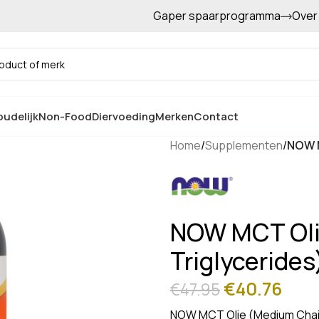
Gaper spaarprogramma
Over
Gratis afhalen in de winkel
udelijk
Non-Food
Diervoeding
Merken
Contact
Home
/
Supplementen
/
NOW M
NOW MCT Oli
Triglycerides
€
40.76
€
47.95
NOW MCT Olie (Medium Chain