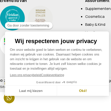
Erkend lid van
Assortiment
Supplementen
Cosmetica
Baby & Kind
Voeding
Boeken
Huishoudelijk
Non-Food
Diervoeding
Merken
© 2026 Drogisterij Het Geheim | Alle rechten voorbehouden |
Webdesig
Sitemap