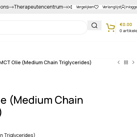
 ons
Therapeutencentrum
Gapers sparen voor extra korting
Vergelijken
Verlanglijst
Inlogg
€
0.00
0
artikel
Klantenservice
CT Olie (Medium Chain Triglycerides)
e (Medium Chain
)
 Triglycerides)