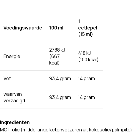
1
Voedingswaarde
100 ml
eetlepel
(15 ml)
2788 kJ
418 kJ
Energie
(667
(100 kcal)
kcal)
Vet
93,4 gram
14 gram
waarvan
93,4 gram
14 gram
verzadigd
Ingrediënten
MCT-olie (middellange ketenvetzuren uit kokosolie/palmpitoli