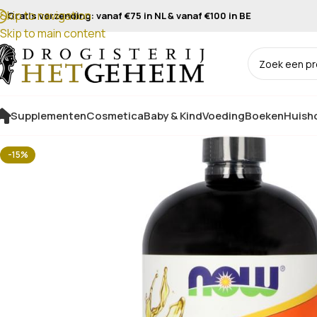
Skip to navigation
Gratis verzending: vanaf €75 in NL & vanaf €100 in BE
Skip to main content
Supplementen
Cosmetica
Baby & Kind
Voeding
Boeken
Huisho
-15%