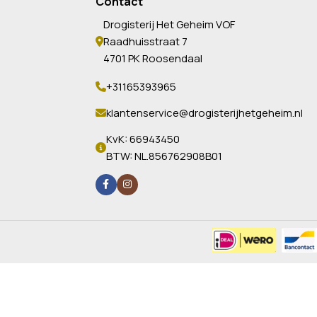
Contact
Drogisterij Het Geheim VOF
Raadhuisstraat 7
4701 PK Roosendaal
+31165393965
klantenservice@drogisterijhetgeheim.nl
KvK: 66943450
BTW: NL.856762908B01