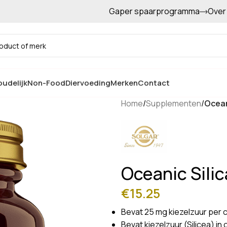
Gaper spaarprogramma
Over
Gratis afhalen in de winkel
udelijk
Non-Food
Diervoeding
Merken
Contact
Home
/
Supplementen
/
Oceani
Oceanic Silic
€
15.25
Bevat 25 mg kiezelzuur per 
Bevat kiezelzuur (Silicea) 