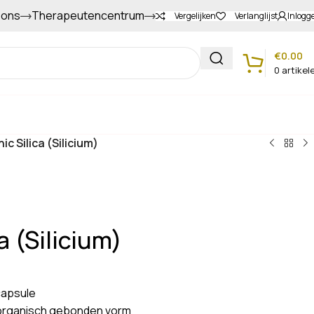
 ons
Therapeutencentrum
Gapers sparen voor extra korting
Vergelijken
Verlanglijst
Inlogg
€
0.00
0
artikel
Klantenservice
c Silica (Silicium)
a (Silicium)
capsule
in organisch gebonden vorm