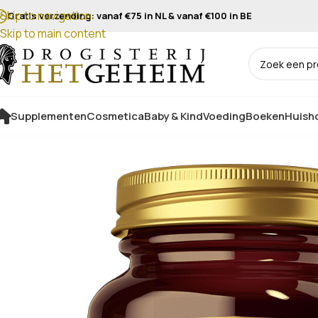
Skip to navigation
Gratis verzending: vanaf €75 in NL & vanaf €100 in BE
Skip to main content
Supplementen
Cosmetica
Baby & Kind
Voeding
Boeken
Huisho