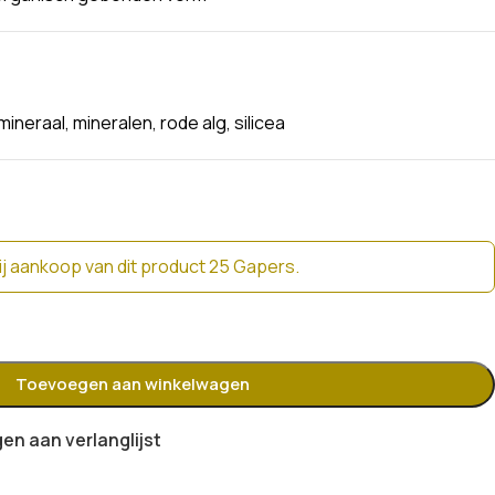
mineraal
,
mineralen
,
rode alg
,
silicea
j aankoop van dit product 25 Gapers.
Toevoegen aan winkelwagen
n aan verlanglijst