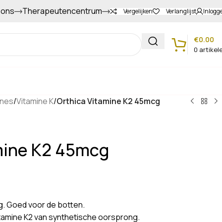
 ons
Therapeutencentrum
Gapers sparen voor extra korting
Vergelijken
Verlanglijst
Inlogg
€
0.00
0
artikel
Klantenservice
ines
/
Vitamine K
/
Orthica Vitamine K2 45mcg
mine K2 45mcg
g. Goed voor de botten.
amine K2 van synthetische oorsprong.