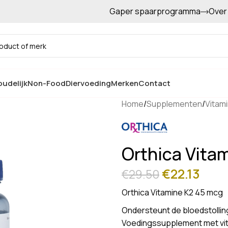
Gaper spaarprogramma
Over
Gratis afhalen in de winkel
udelijk
Non-Food
Diervoeding
Merken
Contact
Home
/
Supplementen
/
Vitam
Orthica Vita
€
22.13
€
29.50
Orthica Vitamine K2 45 mcg
Ondersteunt de bloedstollin
Voedingssupplement met vit