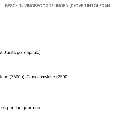
BESCHRIJVING
BEOORDELINGEN (0)
OVER INTOLERAN
00 units per capsule).
rtase (7500u); Gluco-amylase (2500
ules per dag gebruiken.