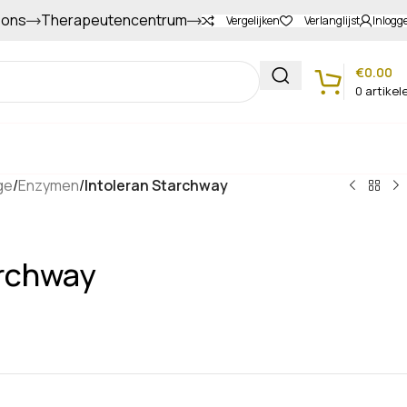
 ons
Therapeutencentrum
Gapers sparen voor extra korting
Vergelijken
Verlanglijst
Inlogg
€
0.00
0
artikel
Klantenservice
ge
/
Enzymen
/
Intoleran Starchway
archway