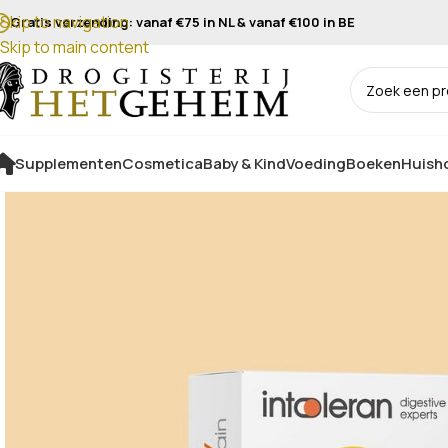
Skip to navigation
Gratis verzending: vanaf €75 in NL & vanaf €100 in BE
Skip to main content
Supplementen
Cosmetica
Baby & Kind
Voeding
Boeken
Huisho