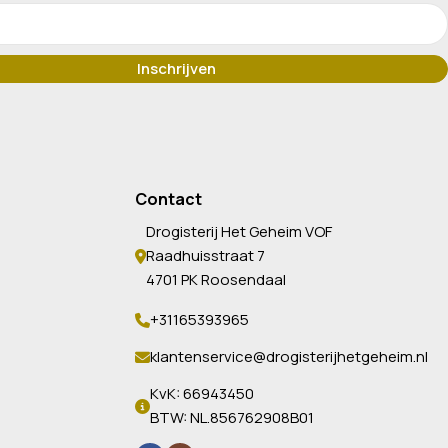
Contact
Drogisterij Het Geheim VOF
Raadhuisstraat 7
4701 PK Roosendaal
+31165393965
klantenservice@drogisterijhetgeheim.nl
KvK: 66943450
BTW: NL.856762908B01