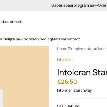
Gaper spaarprogramma
Over
Gratis afhalen in de winkel
udelijk
Non-Food
Diervoeding
Merken
Contact
Home
/
Supplementen
/
Overi
Intoleran
Intoleran St
€
26.50
Intoleran starchway
SKU:
946045