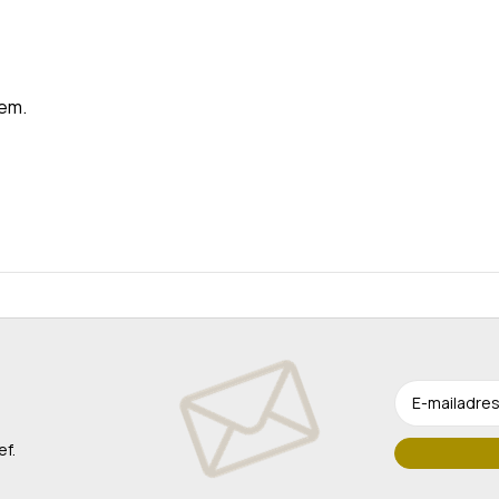
hem.
ef.