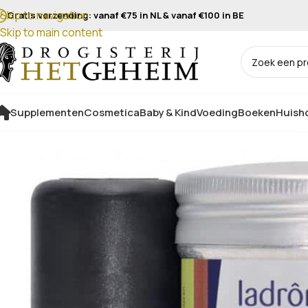
Skip to navigation
Gratis verzending: vanaf €75 in NL & vanaf €100 in BE
Skip to main content
Supplementen
Cosmetica
Baby & Kind
Voeding
Boeken
Huisho