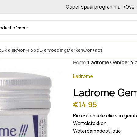
Gaper spaarprogramma
Over
Gratis afhalen in de winkel
udelijk
Non-Food
Diervoeding
Merken
Contact
Home
/
Ladrome Gember bi
Ladrome
Ladrome Gem
€
14.95
Bio essentiële olie van gem
Wortelstokken
Waterdampdestillatie