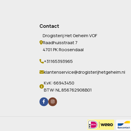
Contact
Drogisterij Het Geheim VOF
Raadhuisstraat 7
4701 PK Roosendaal
+31165393965
klantenservice@drogisterijhetgeheim.nl
KvK: 66943450
BTW: NL.856762908B01