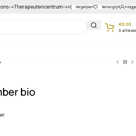
 ons
Therapeutencentrum
Gapers sparen voor extra korting
Vergelijken
Verlanglijst
Inlogg
€
0.00
0
artikel
Klantenservice
o
ber bio
ber