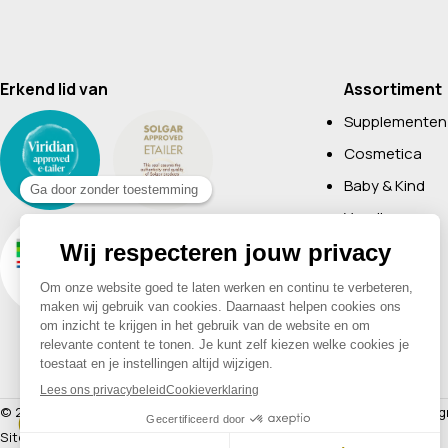
Erkend lid van
Assortiment
Supplementen
Cosmetica
Baby & Kind
Voeding
Boeken
Huishoudelijk
Non-Food
Diervoeding
Merken
© 2026 Drogisterij Het Geheim | Alle rechten voorbehouden |
Webdesig
Sitemap