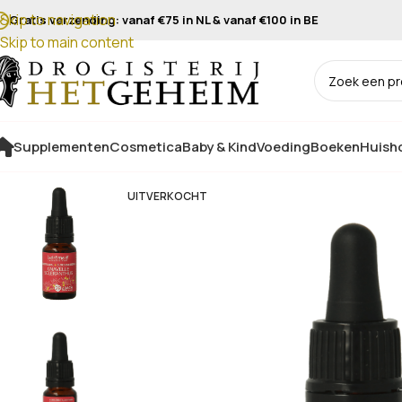
Skip to navigation
Gratis verzending: vanaf €75 in NL & vanaf €100 in BE
Skip to main content
Supplementen
Cosmetica
Baby & Kind
Voeding
Boeken
Huisho
UITVERKOCHT