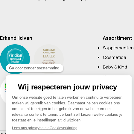
Erkend lid van
Assortiment
Supplementen
Cosmetica
Baby & Kind
Voeding
Boeken
Huishoudelijk
Non-Food
Diervoeding
Merken