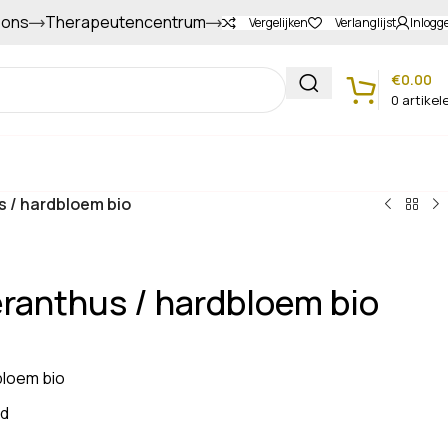
 ons
Therapeutencentrum
Gapers sparen voor extra korting
Vergelijken
Verlanglijst
Inlogg
€
0.00
0
artikel
Klantenservice
 / hardbloem bio
ranthus / hardbloem bio
bloem bio
rd