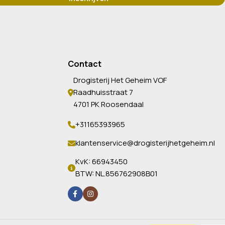
Contact
Drogisterij Het Geheim VOF
Raadhuisstraat 7
4701 PK Roosendaal
+31165393965
klantenservice@drogisterijhetgeheim.nl
KvK: 66943450
BTW: NL.856762908B01