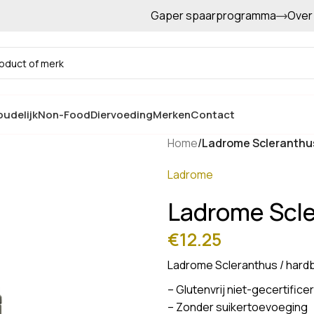
Gaper spaarprogramma
Over
Gratis afhalen in de winkel
udelijk
Non-Food
Diervoeding
Merken
Contact
Home
/
Ladrome Scleranthus
Ladrome
Ladrome Scle
€
12.25
Ladrome Scleranthus / hard
– Glutenvrij niet-gecertifice
– Zonder suikertoevoeging