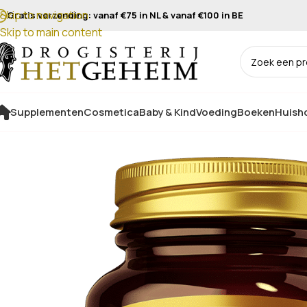
Skip to navigation
Gratis verzending: vanaf €75 in NL & vanaf €100 in BE
Skip to main content
Supplementen
Cosmetica
Baby & Kind
Voeding
Boeken
Huisho