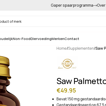
Gaper spaarprogramma
Over
Gratis afhalen in de winkel
udelijk
Non-Food
Diervoeding
Merken
Contact
Home
/
Supplementen
/
Saw P
Saw Palmetto
€
49.95
Bevat 150 mg gestandaardis
Gestandaardiseerd op 67,5 