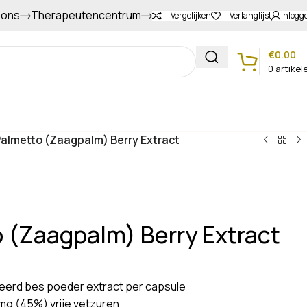
 ons
Therapeutencentrum
Gapers sparen voor extra korting
Vergelijken
Verlanglijst
Inlogg
€
0.00
0
artikel
Klantenservice
almetto (Zaagpalm) Berry Extract
 (Zaagpalm) Berry Extract
eerd bes poeder extract per capsule
mg (45%) vrije vetzuren