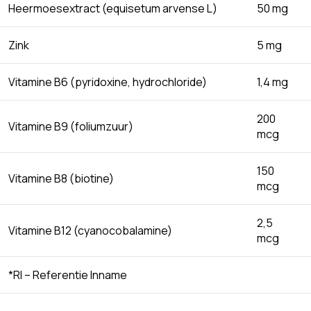
Heermoesextract (equisetum arvense L)
50 mg
Zink
5 mg
Vitamine B6 (pyridoxine, hydrochloride)
1,4 mg
200
Vitamine B9 (foliumzuur)
mcg
150
Vitamine B8 (biotine)
mcg
2,5
Vitamine B12 (cyanocobalamine)
mcg
*RI – Referentie Inname