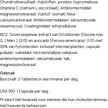
Chondroitinesulfaat, Vulstoffen: povidon, hypromellose,
Vitamine C (natrium L-ascorbaat), Antiklontermiddel:
magnesiumstearaat, Vulstof: isomalt, Kleur:
calciumcarbonaat, Antiklontermiddelen: siliciumdioxide,
stearinezuur, Coatingmiddel: ethylcellulose
NC2: Onverzeepbaar extract van SOJAbonen (Glycine max
(L.) Merr.) (2/3) en avocado (Persea americana) (1/3) met
30% van fytosterolen: inclusief sterolenplanten, capsule:
pullulan; vulmiddel: microkristallijne cellulose;
antiklontermiddelen: siliciumdioxide, talk,
magnesiumstearaat.
Gebruik
Biocondil: 2 Tabletten in een inname per dag.
USA 300: 1 Capsule per dag
Product niet bedoeld voor mensen die hun cholesterolniveau
niet hoeven te beheersen.