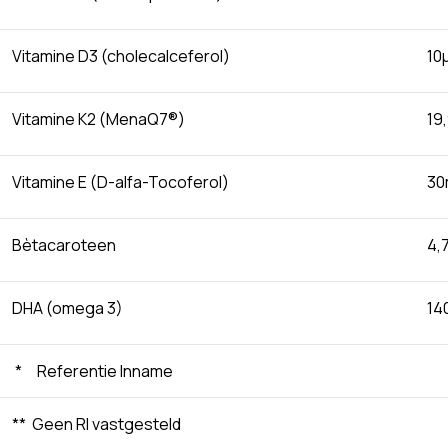
Vitamine D3 (cholecalceferol)
10
Vitamine K2 (MenaQ7®)
19
Vitamine E (D-alfa-Tocoferol)
30
Bètacaroteen
4,
DHA (omega 3)
14
* Referentie Inname
** Geen RI vastgesteld