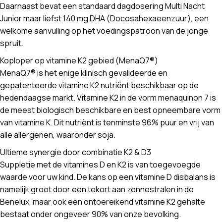
Daarnaast bevat een standaard dagdosering Multi Nacht
Junior maar liefst 140 mg DHA (Docosahexaeenzuur), een
welkome aanvulling op het voedingspatroon van de jonge
spruit.
Koploper op vitamine K2 gebied (MenaQ7®)
MenaQ7® is het enige klinisch gevalideerde en
gepatenteerde vitamine K2 nutriënt beschikbaar op de
hedendaagse markt. Vitamine K2 in de vorm menaquinon 7 is
de meest biologisch beschikbare en best opneembare vorm
van vitamine K. Dit nutriënt is tenminste 96% puur en vrij van
alle allergenen, waaronder soja.
Ultieme synergie door combinatie K2 & D3
Suppletie met de vitamines D en K2 is van toegevoegde
waarde voor uw kind. De kans op een vitamine D disbalans is
namelijk groot door een tekort aan zonnestralen in de
Benelux, maar ook een ontoereikend vitamine K2 gehalte
bestaat onder ongeveer 90% van onze bevolking.