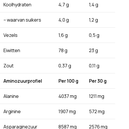
Koolhydraten
4,7 g
1,4 g
– waarvan suikers
4,0 g
1,2 g
Vezels
1,6 g
0,5 g
Eiwitten
78 g
23 g
Zout
0,37 g
0,11 g
Aminozuurprofiel
Per 100 g
Per 30 g
Alanine
4037 mg
1211 mg
Arginine
1907 mg
572 mg
Asparaginezuur
8587 mg
2576 mg