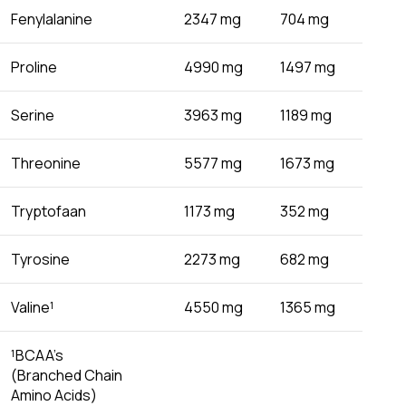
Fenylalanine
2347 mg
704 mg
Proline
4990 mg
1497 mg
Serine
3963 mg
1189 mg
Threonine
5577 mg
1673 mg
Tryptofaan
1173 mg
352 mg
Tyrosine
2273 mg
682 mg
Valine¹
4550 mg
1365 mg
¹BCAA’s
(Branched Chain
Amino Acids)