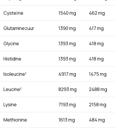
Cysteïne
1540 mg
462 mg
Glutaminezuur
1390 mg
417 mg
Glycine
1393 mg
418 mg
Histidine
1393 mg
418 mg
Isoleucine¹
4917 mg
1475 mg
Leucine¹
8293 mg
2488 mg
Lysine
7193 mg
2158 mg
Methionine
1613 mg
484 mg