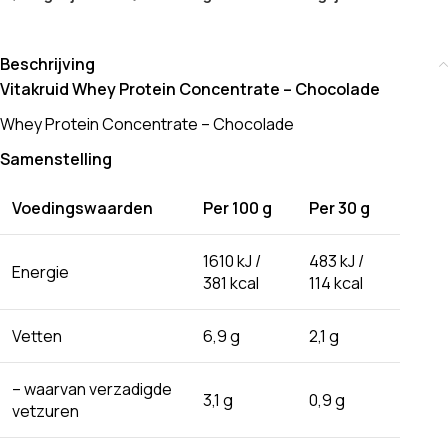
Beschrijving
Vitakruid Whey Protein Concentrate – Chocolade
Whey Protein Concentrate – Chocolade
Samenstelling
Voedingswaarden
Per 100 g
Per 30 g
1610 kJ /
483 kJ /
Energie
381 kcal
114 kcal
Vetten
6,9 g
2,1 g
– waarvan verzadigde
3,1 g
0,9 g
vetzuren