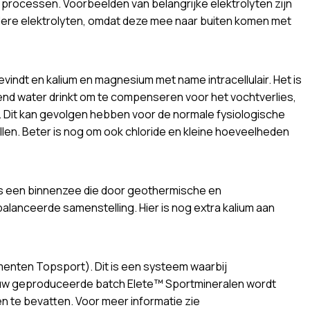
se processen. Voorbeelden van belangrijke elektrolyten zijn
ndere elektrolyten, omdat deze mee naar buiten komen met
bevindt en kalium en magnesium met name intracellulair. Het is
itend water drinkt om te compenseren voor het vochtverlies,
n. Dit kan gevolgen hebben voor de normale fysiologische
llen. Beter is nog om ook chloride en kleine hoeveelheden
it is een binnenzee die door geothermische en
lanceerde samenstelling. Hier is nog extra kalium aan
nten Topsport). Dit is een systeem waarbij
ieuw geproduceerde batch Elete™ Sportmineralen wordt
te bevatten. Voor meer informatie zie