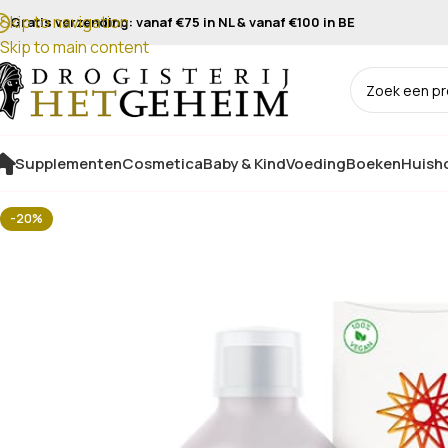
Skip to navigation
Gratis verzending: vanaf €75 in NL & vanaf €100 in BE
Skip to main content
Supplementen
Cosmetica
Baby & Kind
Voeding
Boeken
Huisho
-20%