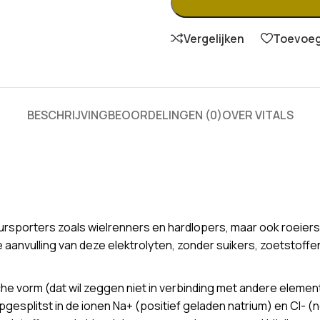
Vergelijken
Toevoege
BESCHRIJVING
BEOORDELINGEN (0)
OVER VITALS
rsporters zoals wielrenners en hardlopers, maar ook roeiers,
e aanvulling van deze elektrolyten, zonder suikers, zoetstoffe
ische vorm (dat wil zeggen niet in verbinding met andere eleme
opgesplitst in de ionen Na+ (positief geladen natrium) en Cl-