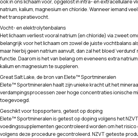
ook in ons lichaam voor, opgelost in intra- en extracellulaire
natrium, kalium, magnesium en chloride. Wanneer iemand veel
het transpiratievocht.
Vocht- en elektrolytenbalans
Het lichaam verliest vooral natrium (en chloride) via zweet om
belangrijk voor het lichaam om zowel de juiste vochtbalans a
maar hierbij geen natrium aanvult, dan zal het bloed ‘verdun
functie. Daarom is het van belang om eveneens extra natrium i
kalium en magnesium te suppleren.
Great Salt Lake, de bron van Elete™ Sportmineralen
Elete™ Sportmineralen haalt zijn unieke kracht uit het mineraa
verdampingsprocessen zeer hoge concentraties ionische mine
toegevoegd.
Geschikt voor topsporters, getest op doping
Elete™ Sportmineralen is getest op doping volgens het NZ
voedingssupplementen gecontroleerd worden om het risico o
volgens deze procedure gecontroleerd. NZVT geteste produc