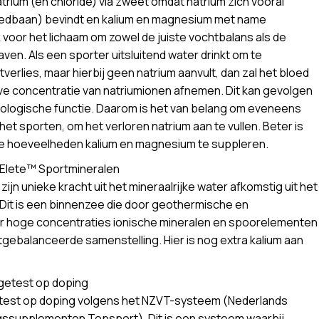
atrium (en chloride) via zweet omdat natrium zich vooral
 bloedbaan) bevindt en kalium en magnesium met name
ijk voor het lichaam om zowel de juiste vochtbalans als de
ven. Als een sporter uitsluitend water drinkt om te
rlies, maar hierbij geen natrium aanvult, dan zal het bloed
eve concentratie van natriumionen afnemen. Dit kan gevolgen
ologische functie. Daarom is het van belang om eveneens
 het sporten, om het verloren natrium aan te vullen. Beter is
ne hoeveelheden kalium en magnesium te suppleren.
n Elete™ Sportmineralen
ijn unieke kracht uit het mineraalrijke water afkomstig uit het
. Dit is een binnenzee die door geothermische en
 hoge concentraties ionische mineralen en spoorelementen
uitgebalanceerde samenstelling. Hier is nog extra kalium aan
 getest op doping
etest op doping volgens het NZVT-systeem (Nederlands
supplementen Topsport). Dit is een systeem waarbij