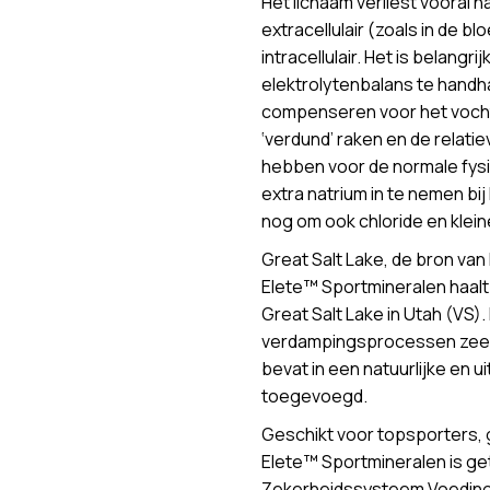
Het lichaam verliest vooral n
extracellulair (zoals in de
intracellulair. Het is belangr
elektrolytenbalans te handha
compenseren voor het vochtve
‘verdund’ raken en de relati
hebben voor de normale fysi
extra natrium in te nemen bij
nog om ook chloride en klei
Great Salt Lake, de bron va
Elete™ Sportmineralen haalt z
Great Salt Lake in Utah (VS)
verdampingsprocessen zeer
bevat in een natuurlijke en 
toegevoegd.
Geschikt voor topsporters,
Elete™ Sportmineralen is g
Zekerheidssysteem Voedings