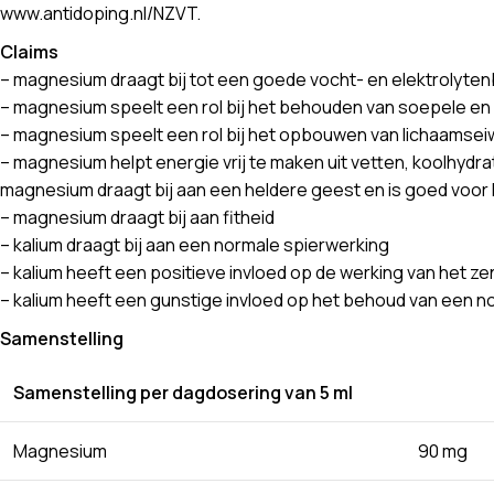
www.antidoping.nl/NZVT.
Claims
– magnesium draagt bij tot een goede vocht- en elektrolytenb
– magnesium speelt een rol bij het behouden van soepele en
– magnesium speelt een rol bij het opbouwen van lichaamseiw
– magnesium helpt energie vrij te maken uit vetten, koolhydr
magnesium draagt bij aan een heldere geest en is goed voo
– magnesium draagt bij aan fitheid
– kalium draagt bij aan een normale spierwerking
– kalium heeft een positieve invloed op de werking van het z
– kalium heeft een gunstige invloed op het behoud van een n
Samenstelling
Samenstelling per dagdosering van 5 ml
Magnesium
90 mg