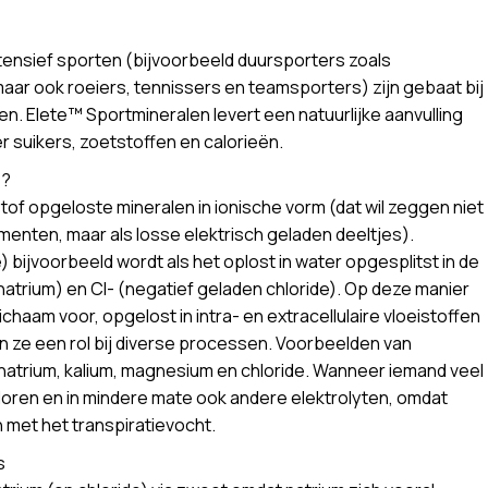
tensief sporten (bijvoorbeeld duursporters zoals
aar ook roeiers, tennissers en teamsporters) zijn gebaat bij
en. Elete™ Sportmineralen levert een natuurlijke aanvulling
r suikers, zoetstoffen en calorieën.
s?
istof opgeloste mineralen in ionische vorm (dat wil zeggen niet
menten, maar als losse elektrisch geladen deeltjes).
 bijvoorbeeld wordt als het oplost in water opgesplitst in de
natrium) en Cl- (negatief geladen chloride). Op deze manier
chaam voor, opgelost in intra- en extracellulaire vloeistoffen
n ze een rol bij diverse processen. Voorbeelden van
n natrium, kalium, magnesium en chloride. Wanneer iemand veel
rloren en in mindere mate ook andere elektrolyten, omdat
met het transpiratievocht.
s