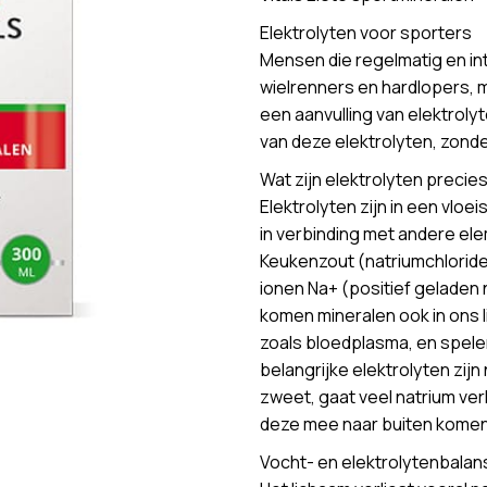
Elektrolyten voor sporters
Mensen die regelmatig en in
wielrenners en hardlopers, m
een aanvulling van elektrolyt
van deze elektrolyten, zonde
Wat zijn elektrolyten precie
Elektrolyten zijn in een vloe
in verbinding met andere ele
Keukenzout (natriumchloride)
ionen Na+ (positief geladen 
komen mineralen ook in ons li
zoals bloedplasma, en spele
belangrijke elektrolyten zij
zweet, gaat veel natrium ve
deze mee naar buiten komen 
Vocht- en elektrolytenbalan