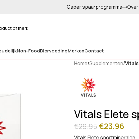
Gaper spaarprogramma
Over
Gratis afhalen in de winkel
udelijk
Non-Food
Diervoeding
Merken
Contact
Home
/
Supplementen
/
Vital
Vitals Elete 
€
23.96
€
29.95
Vitals Elete sportmineralen