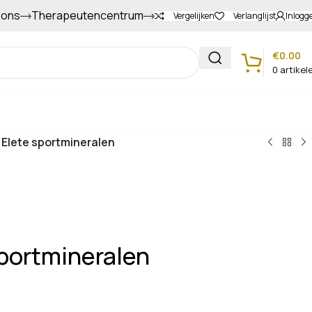
 ons
Therapeutencentrum
Gapers sparen voor extra korting
Vergelijken
Verlanglijst
Inlogg
€
0.00
0
artikel
Klantenservice
s Elete sportmineralen
sportmineralen