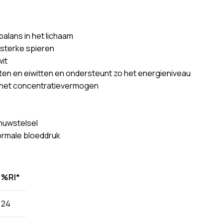
alans in het lichaam
 sterke spieren
it
aten en eiwitten en ondersteunt zo het energieniveau
r het concentratievermogen
enuwstelsel
ormale bloeddruk
%RI*
24