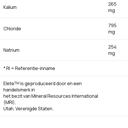
265
Kalium
mg
795
Chloride
mg
254
Natrium
mg
* RI = Referentie-inname
Elete
is geproduceerd door en een
TM
handelsmerk in
het bezit van Mineral Resources International
(MRI),
Utah, Verenigde Staten.