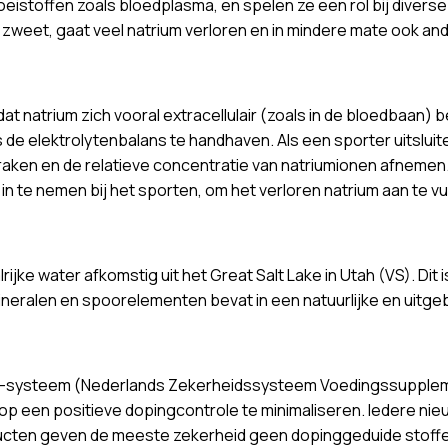
 vloeistoffen zoals bloedplasma, en spelen ze een rol bij diver
 zweet, gaat veel natrium verloren en in mindere mate ook a
dat natrium zich vooral extracellulair (zoals in de bloedbaan) 
ls de elektrolytenbalans te handhaven. Als een sporter uitslu
d’ raken en de relatieve concentratie van natriumionen afneme
n te nemen bij het sporten, om het verloren natrium aan te vu
lrijke water afkomstig uit het Great Salt Lake in Utah (VS). D
ralen en spoorelementen bevat in een natuurlijke en uitgeba
VT-systeem (Nederlands Zekerheidssysteem Voedingssuppleme
p een positieve dopingcontrole te minimaliseren. Iedere n
ten geven de meeste zekerheid geen dopinggeduide stoffen 