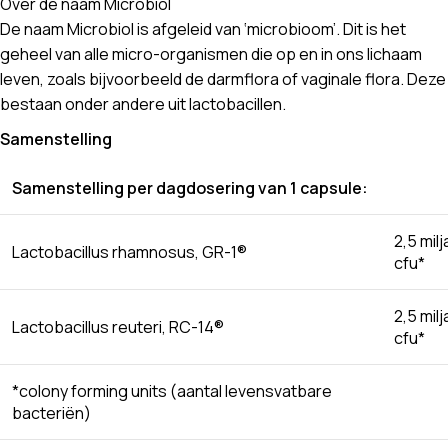
Over de naam Microbiol
De naam Microbiol is afgeleid van ‘microbioom’. Dit is het
geheel van alle micro-organismen die op en in ons lichaam
leven, zoals bijvoorbeeld de darmflora of vaginale flora. Deze
bestaan onder andere uit lactobacillen.
Samenstelling
Samenstelling per dagdosering van 1 capsule:
2,5 milj
Lactobacillus rhamnosus, GR-1®
cfu*
2,5 milj
Lactobacillus reuteri, RC-14®
cfu*
*colony forming units (aantal levensvatbare
bacteriën)