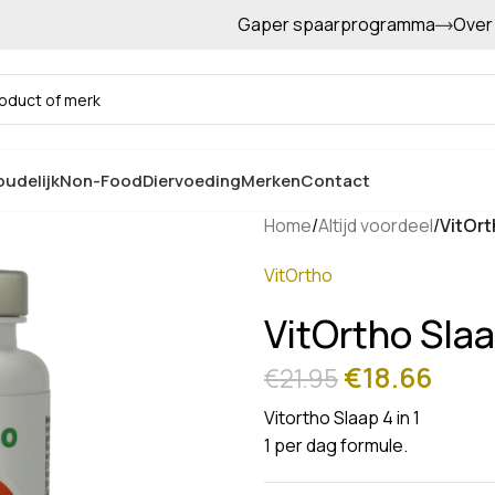
Gaper spaarprogramma
Over
Gratis afhalen in de winkel
udelijk
Non-Food
Diervoeding
Merken
Contact
Home
/
Altijd voordeel
/
VitOrt
VitOrtho
VitOrtho Slaa
€
18.66
€
21.95
Vitortho Slaap 4 in 1
1 per dag formule.