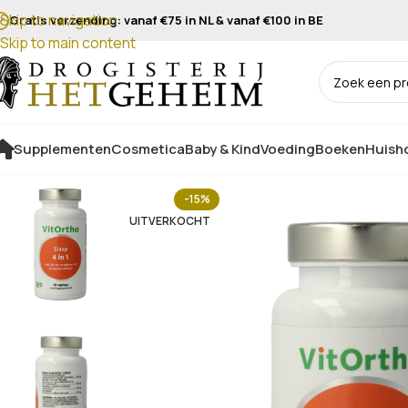
Skip to navigation
Gratis verzending: vanaf €75 in NL & vanaf €100 in BE
Skip to main content
Supplementen
Cosmetica
Baby & Kind
Voeding
Boeken
Huisho
-15%
UITVERKOCHT