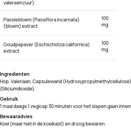
valereenzuur)
100
Passiebloem (Passiflora incarnata)
mg
(bloem) extract
100
Goudpapaver (Eschscholzia californica)
mg
extract
Ingredienten
Hop, Valeriaan, Capsulewand (Hydroxypropylmethylcellulose)
(Siliciumdioxide).
Gebruik
1 maal daags 1 vegicap 30 minuten voor het slapen gaan inne
Bewaaradvies
Koel (maar niet in de koelkast) en droog bewaren.