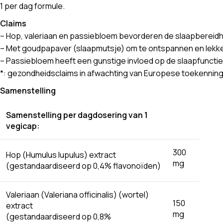
1 per dag formule.
Claims
– Hop, valeriaan en passiebloem bevorderen de slaapbereidh
– Met goudpapaver (slaapmutsje) om te ontspannen en lekke
– Passiebloem heeft een gunstige invloed op de slaapfuncti
*: gezondheidsclaims in afwachting van Europese toekenning
Samenstelling
Samenstelling per dagdosering van 1
vegicap:
300
Hop (Humulus lupulus) extract
mg
(gestandaardiseerd op 0,4% flavonoїden)
Valeriaan (Valeriana officinalis) (wortel)
150
extract
mg
(gestandaardiseerd op 0,8%