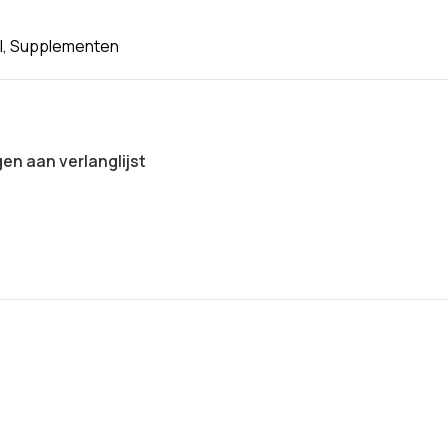
l
,
Supplementen
n aan verlanglijst