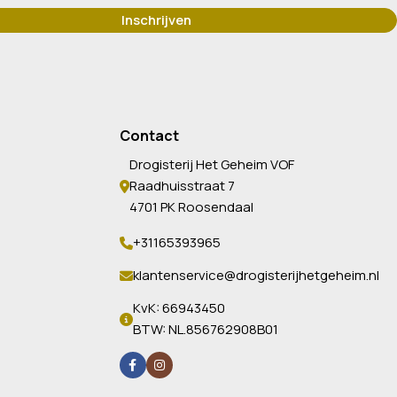
Contact
Drogisterij Het Geheim VOF
Raadhuisstraat 7
4701 PK Roosendaal
+31165393965
klantenservice@drogisterijhetgeheim.nl
KvK: 66943450
BTW: NL.856762908B01