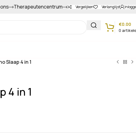
 ons
Therapeutencentrum
Gapers sparen voor extra korting
Vergelijken
Verlanglijst
Inlogg
€
0.00
0
artikel
Klantenservice
ho Slaap 4 in 1
p 4 in 1