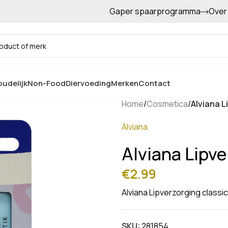
Gaper spaarprogramma
Over
Gratis afhalen in de winkel
udelijk
Non-Food
Diervoeding
Merken
Contact
Home
/
Cosmetica
/
Alviana L
Alviana
Alviana Lipve
€
2.99
Alviana Lipverzorging classic
SKU:
281854