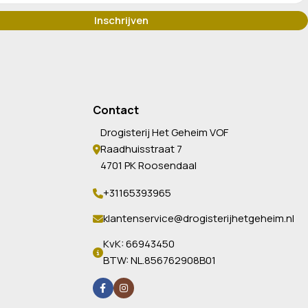
Contact
Drogisterij Het Geheim VOF
Raadhuisstraat 7
4701 PK Roosendaal
+31165393965
klantenservice@drogisterijhetgeheim.nl
KvK: 66943450
BTW: NL.856762908B01