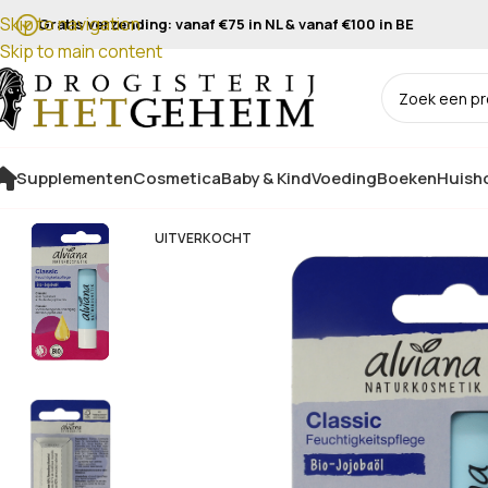
Skip to navigation
Gratis verzending: vanaf €75 in NL & vanaf €100 in BE
Skip to main content
Supplementen
Cosmetica
Baby & Kind
Voeding
Boeken
Huisho
UITVERKOCHT