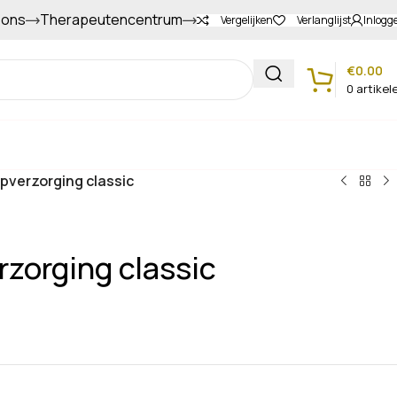
 ons
Therapeutencentrum
Gapers sparen voor extra korting
Vergelijken
Verlanglijst
Inlogg
€
0.00
0
artikel
Klantenservice
ipverzorging classic
rzorging classic