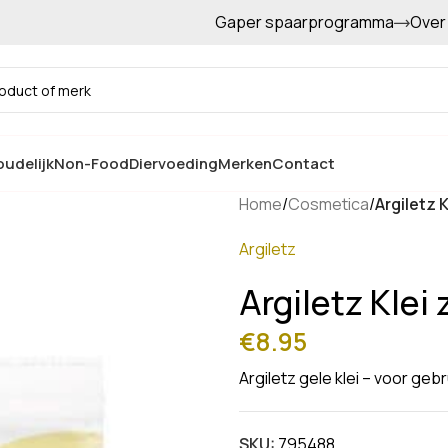
Gaper spaarprogramma
Over
Gratis afhalen in de winkel
udelijk
Non-Food
Diervoeding
Merken
Contact
Home
/
Cosmetica
/
Argiletz K
Argiletz
Argiletz Klei 
€
8.95
Argiletz gele klei – voor geb
SKU:
795488