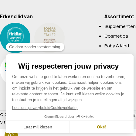
Erkend lid van
Assortiment
Supplementen
Cosmetica
Baby & Kind
Voeding
Boeken
Huishoudelijk
Non-Food
Diervoeding
Merken
© 2026 Drogisterij Het Geheim | Alle rechten voorbehouden |
Webdesig
Sitemap