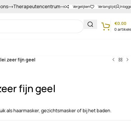
 ons
Therapeutencentrum
Gapers sparen voor extra korting
Vergelijken
Verlanglijst
Inlogg
€
0.00
0
artikel
Klantenservice
lei zeer fijn geel
zeer fijn geel
ruik als haarmasker, gezichtsmasker of bij het baden.