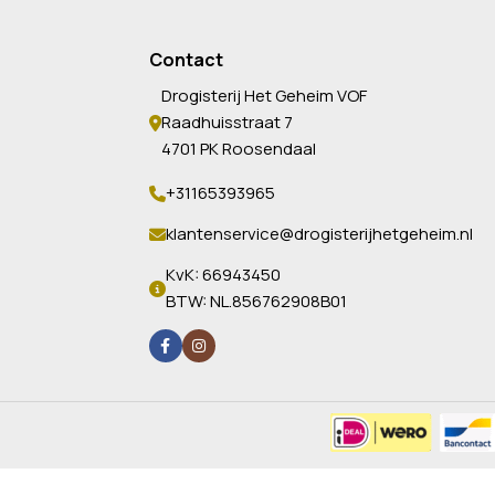
Contact
Drogisterij Het Geheim VOF
Raadhuisstraat 7
4701 PK Roosendaal
+31165393965
klantenservice@drogisterijhetgeheim.nl
KvK: 66943450
BTW: NL.856762908B01