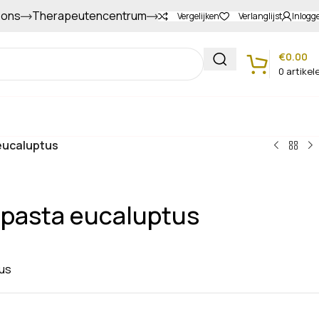
 ons
Therapeutencentrum
Gapers sparen voor extra korting
Vergelijken
Verlanglijst
Inlogg
€
0.00
0
artikel
Klantenservice
eucaluptus
dpasta eucaluptus
tus