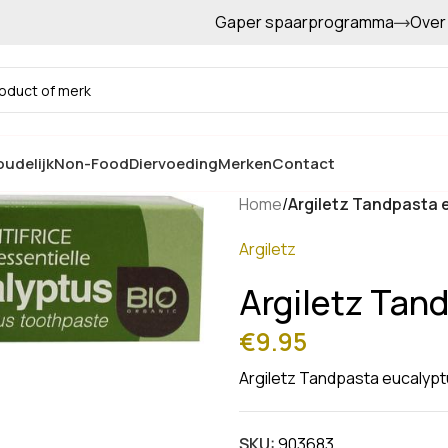
Gaper spaarprogramma
Over
Gratis afhalen in de winkel
udelijk
Non-Food
Diervoeding
Merken
Contact
Home
/
Argiletz Tandpasta 
Argiletz
Argiletz Tan
€
9.95
Argiletz Tandpasta eucalyp
SKU:
903683