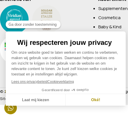
Supplementen
Cosmetica
Baby & Kind
Voeding
Boeken
Huishoudelijk
Non-Food
Diervoeding
Merken
© 2026 Drogisterij Het Geheim | Alle rechten voorbehouden |
Webdesig
Sitemap