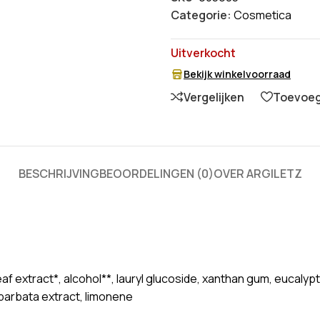
Categorie:
Cosmetica
Uitverkocht
Bekijk winkelvoorraad
Vergelijken
Toevoege
BESCHRIJVING
BEOORDELINGEN (0)
OVER ARGILETZ
leaf extract*, alcohol**, lauryl glucoside, xanthan gum, eucalyp
 barbata extract, limonene