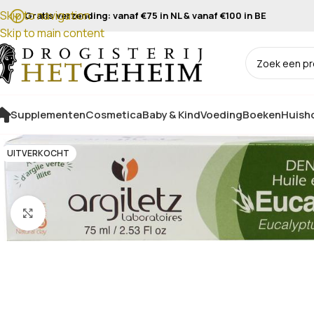
Skip to navigation
Gratis verzending: vanaf €75 in NL & vanaf €100 in BE
Skip to main content
Supplementen
Cosmetica
Baby & Kind
Voeding
Boeken
Huisho
UITVERKOCHT
Klik om te vergroten