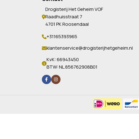
Drogisterij Het Geheim VOF
Raadhuisstraat 7
4701 PK Roosendaal
+31165393965
klantenservice@drogisterijhetgeheim.nl
KvK: 66943450
BTW: NL.856762908B01